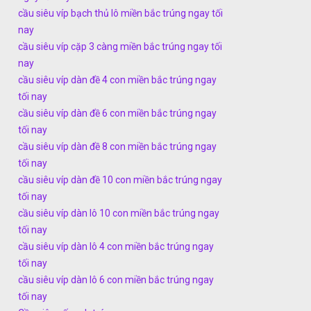
cầu siêu víp bạch thủ lô miền bắc trúng ngay tối
nay
cầu siêu víp cặp 3 càng miền bắc trúng ngay tối
nay
cầu siêu víp dàn đề 4 con miền bắc trúng ngay
tối nay
cầu siêu víp dàn đề 6 con miền bắc trúng ngay
tối nay
cầu siêu víp dàn đề 8 con miền bắc trúng ngay
tối nay
cầu siêu víp dàn đề 10 con miền bắc trúng ngay
tối nay
cầu siêu víp dàn lô 10 con miền bắc trúng ngay
tối nay
cầu siêu víp dàn lô 4 con miền bắc trúng ngay
tối nay
cầu siêu víp dàn lô 6 con miền bắc trúng ngay
tối nay