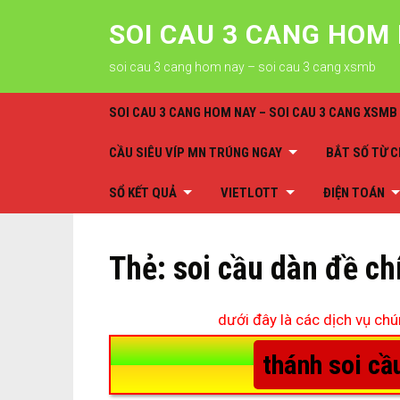
SOI CAU 3 CANG HOM 
soi cau 3 cang hom nay – soi cau 3 cang xsmb
SOI CAU 3 CANG HOM NAY – SOI CAU 3 CANG XSMB
CẦU SIÊU VÍP MN TRÚNG NGAY
BẮT SỐ TỪ C
SỔ KẾT QUẢ
VIETLOTT
ĐIỆN TOÁN
Thẻ:
soi cầu dàn đề ch
dưới đây là các dịch vụ ch
thánh soi cầ