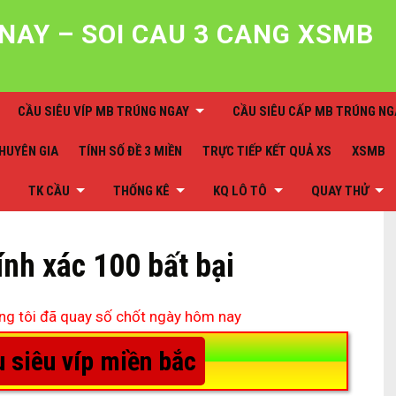
Skip
to
NAY – SOI CAU 3 CANG XSMB
content
CẦU SIÊU VÍP MB TRÚNG NGAY
CẦU SIÊU CẤP MB TRÚNG NG
HUYÊN GIA
TÍNH SỐ ĐỀ 3 MIỀN
TRỰC TIẾP KẾT QUẢ XS
XSMB
TK CẦU
THỐNG KÊ
KQ LÔ TÔ
QUAY THỬ
ính xác 100 bất bại
úng tôi đã quay số chốt ngày hôm nay
u siêu víp miền bắc