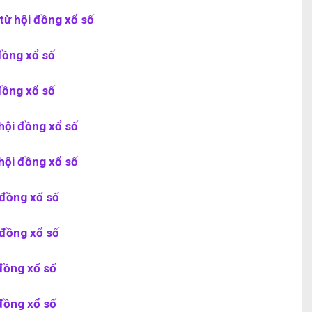
từ hội đồng xổ số
đồng xổ số
đồng xổ số
 hội đồng xổ số
 hội đồng xổ số
 đồng xổ số
 đồng xổ số
 đồng xổ số
 đồng xổ số