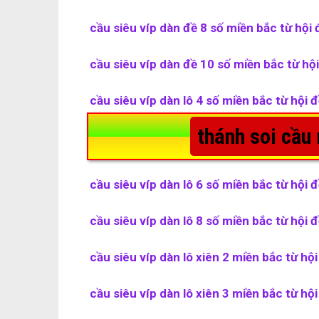
cầu siêu víp dàn đề 8 số miền bắc từ hội
cầu siêu víp dàn đề 10 số miền bắc từ hộ
cầu siêu víp dàn lô 4 số miền bắc từ hội 
thánh soi cầu
cầu siêu víp dàn lô 6 số miền bắc từ hội 
cầu siêu víp dàn lô 8 số miền bắc từ hội 
cầu siêu víp dàn lô xiên 2 miền bắc từ hộ
cầu siêu víp dàn lô xiên 3 miền bắc từ hộ