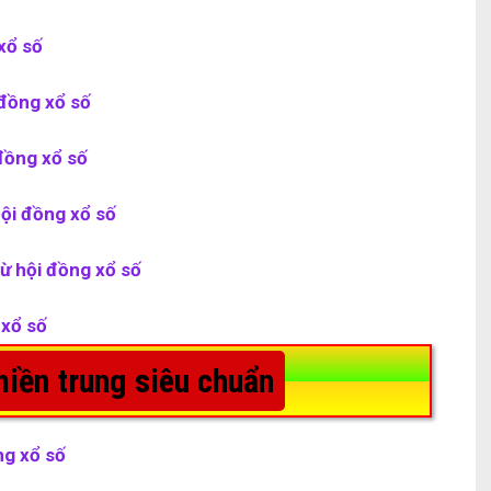
xổ số
 đồng xổ số
 đồng xổ số
hội đồng xổ số
từ hội đồng xổ số
 xổ số
miền trung siêu chuẩn
ng xổ số