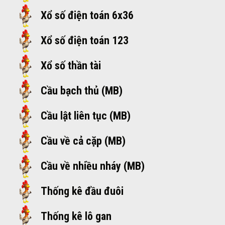
Xổ số điện toán 6x36
Xổ số điện toán 123
Xổ số thần tài
Cầu bạch thủ (MB)
Cầu lật liên tục (MB)
Cầu về cả cặp (MB)
Cầu về nhiều nháy (MB)
Thống kê đầu đuôi
Thống kê lô gan