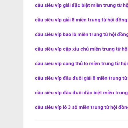
cầu siêu víp giải đặc biệt miền trung từ h
cầu siêu víp giải 8 miền trung từ hội đồng
cầu siêu víp bao lô miền trung từ hội đồn
cầu siêu víp cặp xỉu chủ miền trung từ hộ
cầu siêu víp song thủ lô miền trung từ hộ
cầu siêu víp đầu đuôi giải 8 miền trung từ
cầu siêu víp đầu đuôi đặc biệt miền trung
cầu siêu víp lô 3 số miền trung từ hội đồn