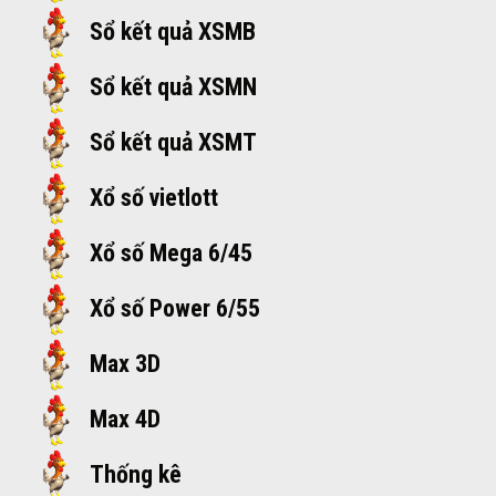
Sổ kết quả XSMB
Sổ kết quả XSMN
Sổ kết quả XSMT
Xổ số vietlott
Xổ số Mega 6/45
Xổ số Power 6/55
Max 3D
Max 4D
Thống kê