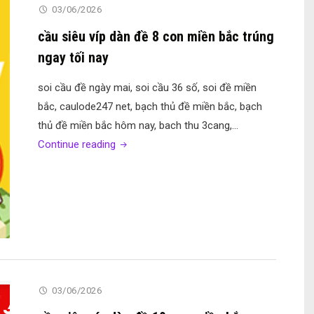
03/06/2026
cầu siêu víp dàn đề 8 con miền bắc trúng
ngay tối nay
soi cầu đề ngày mai, soi cầu 36 số, soi đề miền
bắc, caulode247 net, bạch thủ đề miền bắc, bạch
thủ đề miền bắc hôm nay, bach thu 3cang,…
"cầu
Continue reading
siêu
víp
dàn
đề
8
con
miền
03/06/2026
bắc