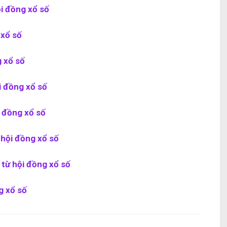
ội đồng xổ số
 xổ số
g xổ số
i đồng xổ số
i đồng xổ số
 hội đồng xổ số
 từ hội đồng xổ số
g xổ số