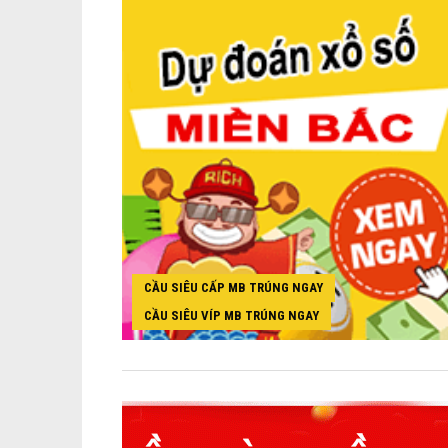
CẦU SIÊU CẤP MB TRÚNG NGAY
,
CẦU SIÊU VÍP MB TRÚNG NGAY