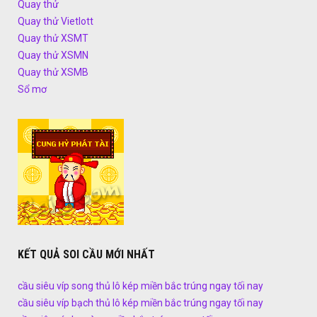
Quay thử
Quay thử Vietlott
Quay thử XSMT
Quay thử XSMN
Quay thử XSMB
Sổ mơ
KẾT QUẢ SOI CẦU MỚI NHẤT
cầu siêu víp song thủ lô kép miền bắc trúng ngay tối nay
cầu siêu víp bạch thủ lô kép miền bắc trúng ngay tối nay