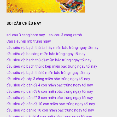
SOI CẦU CHIỀU NAY
soi cau 3 cang hom nay – soi cau 3 cang xsmb
Cầu siêu víp mb trúng ngay
cầu siêu víp bạch thủ 2 nháy miền bắc trúng ngay tối nay
cầu siêu víp ba càng miền bắc trúng ngay tối nay
cầu siêu víp bạch thủ đề miền bắc trúng ngay tối nay
cầu siêu víp bạch thủ lô kép miền bắc trúng ngay tối nay
cầu siêu víp bạch thủ lô miền bắc trúng ngay tối nay
cầu siêu víp cặp 3 càng miền bắc trúng ngay tối nay
cầu siêu víp dàn đề 4 con miền bắc trúng ngay tối nay
cầu siêu víp dàn đề 6 con miền bắc trúng ngay tối nay
cầu siêu víp dàn đề 8 con miền bắc trúng ngay tối nay
cầu siêu víp dàn đề 10 con miền bắc trúng ngay tối nay
cầu siêu víp dàn lô 10 con miền bắc trúng ngay tối nay
cầu siêu víp dàn lô 4 con miền bắc trúng ngay tối nay