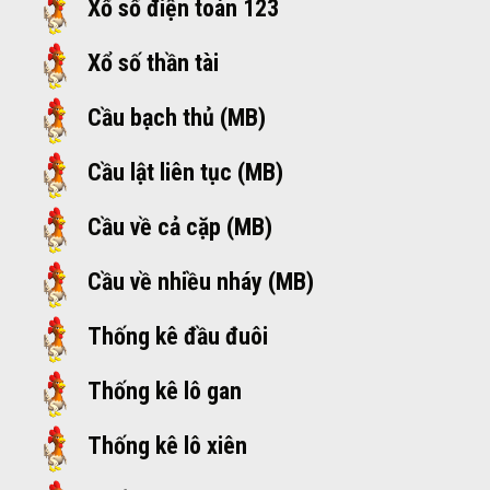
Xổ số điện toán 123
Xổ số thần tài
Cầu bạch thủ (MB)
Cầu lật liên tục (MB)
Cầu về cả cặp (MB)
Cầu về nhiều nháy (MB)
Thống kê đầu đuôi
Thống kê lô gan
Thống kê lô xiên