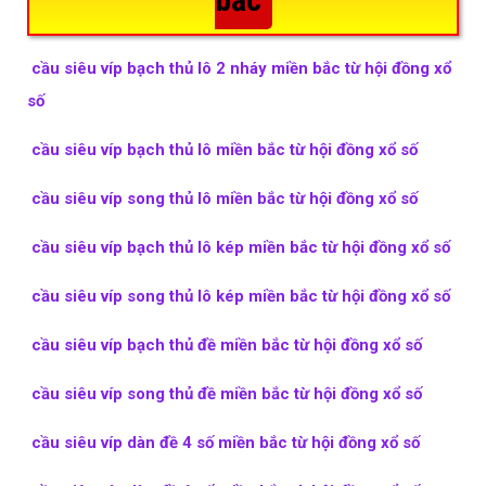
cầu siêu víp bạch thủ lô 2 nháy miền bắc từ hội đồng xổ
số
cầu siêu víp bạch thủ lô miền bắc từ hội đồng xổ số
cầu siêu víp song thủ lô miền bắc từ hội đồng xổ số
cầu siêu víp bạch thủ lô kép miền bắc từ hội đồng xổ số
cầu siêu víp song thủ lô kép miền bắc từ hội đồng xổ số
cầu siêu víp bạch thủ đề miền bắc từ hội đồng xổ số
cầu siêu víp song thủ đề miền bắc từ hội đồng xổ số
cầu siêu víp dàn đề 4 số miền bắc từ hội đồng xổ số