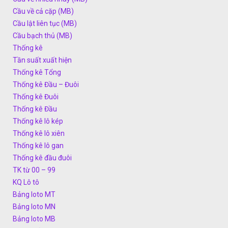
Cầu về cả cặp (MB)
Cầu lật liên tục (MB)
Cầu bạch thủ (MB)
Thống kê
Tần suất xuất hiện
Thống kê Tổng
Thống kê Đầu – Đuôi
Thống kê Đuôi
Thống kê Đầu
Thống kê lô kép
Thống kê lô xiên
Thống kê lô gan
Thống kê đầu đuôi
TK từ 00 – 99
KQ Lô tô
Bảng loto MT
Bảng loto MN
Bảng loto MB