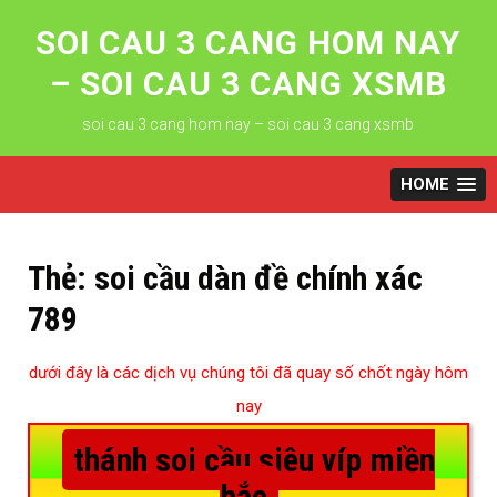
Skip
to
SOI CAU 3 CANG HOM NAY
content
– SOI CAU 3 CANG XSMB
soi cau 3 cang hom nay – soi cau 3 cang xsmb
HOME
Thẻ:
soi cầu dàn đề chính xác
789
dưới đây là các dịch vụ chúng tôi đã quay số chốt ngày hôm
nay
thánh soi cầu siêu víp miền
bắc