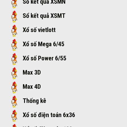
Sổ kết quả XSMN
Sổ kết quả XSMT
Xổ số vietlott
Xổ số Mega 6/45
Xổ số Power 6/55
Max 3D
Max 4D
Thống kê
Xổ số điện toán 6x36