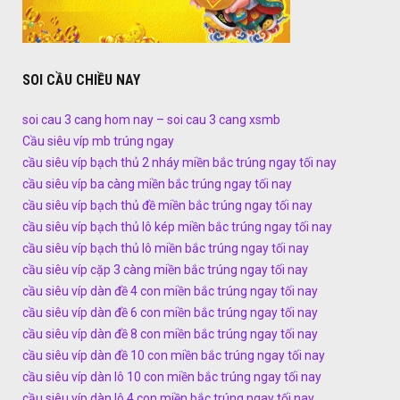
SOI CẦU CHIỀU NAY
soi cau 3 cang hom nay – soi cau 3 cang xsmb
Cầu siêu víp mb trúng ngay
cầu siêu víp bạch thủ 2 nháy miền bắc trúng ngay tối nay
cầu siêu víp ba càng miền bắc trúng ngay tối nay
cầu siêu víp bạch thủ đề miền bắc trúng ngay tối nay
cầu siêu víp bạch thủ lô kép miền bắc trúng ngay tối nay
cầu siêu víp bạch thủ lô miền bắc trúng ngay tối nay
cầu siêu víp cặp 3 càng miền bắc trúng ngay tối nay
cầu siêu víp dàn đề 4 con miền bắc trúng ngay tối nay
cầu siêu víp dàn đề 6 con miền bắc trúng ngay tối nay
cầu siêu víp dàn đề 8 con miền bắc trúng ngay tối nay
cầu siêu víp dàn đề 10 con miền bắc trúng ngay tối nay
cầu siêu víp dàn lô 10 con miền bắc trúng ngay tối nay
cầu siêu víp dàn lô 4 con miền bắc trúng ngay tối nay