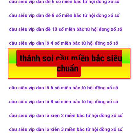
cầu siêu víp dàn đề 6 số miền bắc từ hội đồng xổ số
cầu siêu víp dàn đề 8 số miền bắc từ hội đồng xổ số
cầu siêu víp dàn đề 10 số miền bắc từ hội đồng xổ số
cầu siêu víp dàn lô 4 số miền bắc từ hội đồng xổ số
thánh soi cầu miền bắc siêu
chuẩn
cầu siêu víp dàn lô 6 số miền bắc từ hội đồng xổ số
cầu siêu víp dàn lô 8 số miền bắc từ hội đồng xổ số
cầu siêu víp dàn lô xiên 2 miền bắc từ hội đồng xổ số
cầu siêu víp dàn lô xiên 3 miền bắc từ hội đồng xổ số