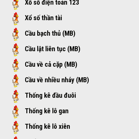
Xổ số điện toán 123
Xổ số thần tài
Cầu bạch thủ (MB)
Cầu lật liên tục (MB)
Cầu về cả cặp (MB)
Cầu về nhiều nháy (MB)
Thống kê đầu đuôi
Thống kê lô gan
Thống kê lô xiên