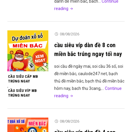
danh de mien bac, bach…
Continue
tối
"cầu
reading
nay"
siêu
víp
đề
08/08/2026
đầu
cầu siêu víp dàn đề 8 con
đuôi
miền
miền bắc trúng ngay tối nay
bắc
soi cầu đề ngày mai, soi cầu 36 số, soi
trúng
đề miền bắc, caulode247 net, bạch
ngay
CẦU SIÊU CẤP MB
thủ đề miền bắc, bạch thủ đề miền bắc
TRÚNG NGAY
tối
,
hôm nay, bach thu 3cang,…
Continue
nay"
CẦU SIÊU VÍP MB
"cầu
TRÚNG NGAY
reading
siêu
víp
dàn
08/08/2026
đề