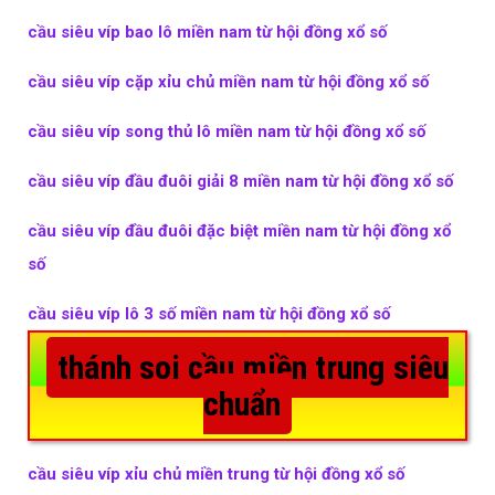
cầu siêu víp bao lô miền nam từ hội đồng xổ số
cầu siêu víp cặp xỉu chủ miền nam từ hội đồng xổ số
cầu siêu víp song thủ lô miền nam từ hội đồng xổ số
cầu siêu víp đầu đuôi giải 8 miền nam từ hội đồng xổ số
cầu siêu víp đầu đuôi đặc biệt miền nam từ hội đồng xổ
số
cầu siêu víp lô 3 số miền nam từ hội đồng xổ số
thánh soi cầu miền trung siêu
chuẩn
cầu siêu víp xỉu chủ miền trung từ hội đồng xổ số