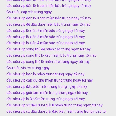
cầu siêu víp dàn lô 6 con miền bắc trúng ngay tối nay
Cầu siêu cấp mb trúng ngay
cầu siêu víp dàn lô 8 con miền bắc trúng ngay tối nay
cầu siêu víp đề đầu đuôi miền bắc trúng ngay tối nay
cầu siêu víp lô xiên 2 miền bắc trúng ngay tối nay
cầu siêu víp lô xiên 3 miền bắc trúng ngay tối nay
cầu siêu víp lô xiên 4 miền bắc trúng ngay tối nay
cầu siêu víp song thủ đề miền bắc trúng ngay tối nay
cầu siêu víp song thủ lô kép miền bắc trúng ngay tối nay
cầu siêu víp song thủ lô miền bắc trúng ngay tối nay
Cầu siêu víp mt trúng ngay
cầu siêu víp bao lô miền trung trúng ngay tối nay
cầu siêu víp cặp xíu chủ miền trung trúng ngay tối nay
cầu siêu víp đặc biệt miền trung trúng ngay tối nay
cầu siêu víp giải tám miền trung trúng ngay tối nay
cầu siêu víp lô 3 số miền trung trúng ngay tối nay
cầu siêu víp sớ đầu đuôi giải 8 miền trung trúng ngay tối nay
cầu siêu víp sớ đầu đuôi giải đặc biệt miền trung trúng ngay tối