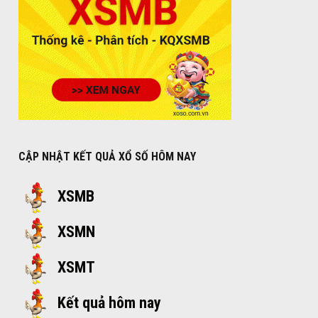
CẬP NHẬT KẾT QUẢ XỔ SỐ HÔM NAY
XSMB
XSMN
XSMT
Kết quả hôm nay