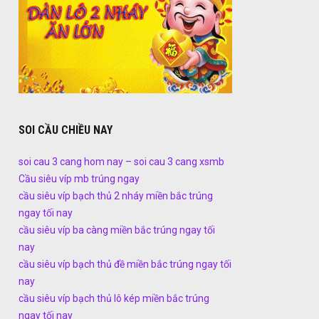
SOI CẦU CHIỀU NAY
soi cau 3 cang hom nay – soi cau 3 cang xsmb
Cầu siêu víp mb trúng ngay
cầu siêu víp bạch thủ 2 nháy miền bắc trúng
ngay tối nay
cầu siêu víp ba càng miền bắc trúng ngay tối
nay
cầu siêu víp bạch thủ đề miền bắc trúng ngay tối
nay
cầu siêu víp bạch thủ lô kép miền bắc trúng
ngay tối nay