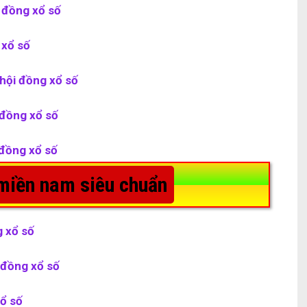
i đồng xổ số
 xổ số
 hội đồng xổ số
 đồng xổ số
 đồng xổ số
 miền nam siêu chuẩn
g xổ số
i đồng xổ số
xổ số