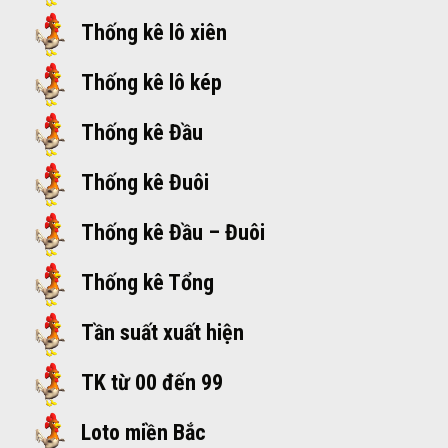
Thống kê lô xiên
Thống kê lô kép
Thống kê Đầu
Thống kê Đuôi
Thống kê Đầu – Đuôi
Thống kê Tổng
Tần suất xuất hiện
TK từ 00 đến 99
Loto miền Bắc