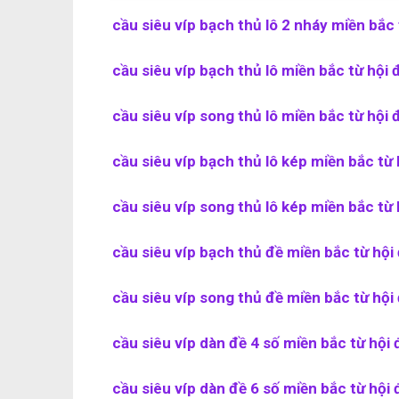
cầu siêu víp bạch thủ lô 2 nháy miền bắc 
cầu siêu víp bạch thủ lô miền bắc từ hội 
cầu siêu víp song thủ lô miền bắc từ hội 
cầu siêu víp bạch thủ lô kép miền bắc từ
cầu siêu víp song thủ lô kép miền bắc từ
cầu siêu víp bạch thủ đề miền bắc từ hội
cầu siêu víp song thủ đề miền bắc từ hội
cầu siêu víp dàn đề 4 số miền bắc từ hội
cầu siêu víp dàn đề 6 số miền bắc từ hội