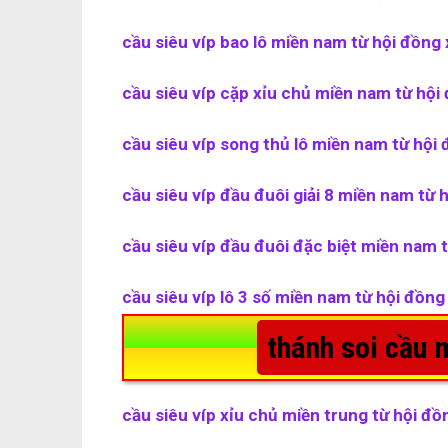
cầu siêu víp bao lô miền nam từ hội đồng 
cầu siêu víp cặp xỉu chủ miền nam từ hội
cầu siêu víp song thủ lô miền nam từ hội
cầu siêu víp đầu đuôi giải 8 miền nam từ 
cầu siêu víp đầu đuôi đặc biệt miền nam 
cầu siêu víp lô 3 số miền nam từ hội đồng
thánh soi cầu 
cầu siêu víp xỉu chủ miền trung từ hội đồ