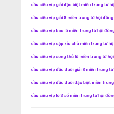
cầu siêu víp giải đặc biệt miền trung từ h
cầu siêu víp giải 8 miền trung từ hội đồng
cầu siêu víp bao lô miền trung từ hội đồn
cầu siêu víp cặp xỉu chủ miền trung từ hộ
cầu siêu víp song thủ lô miền trung từ hộ
cầu siêu víp đầu đuôi giải 8 miền trung từ
cầu siêu víp đầu đuôi đặc biệt miền trung
cầu siêu víp lô 3 số miền trung từ hội đồn