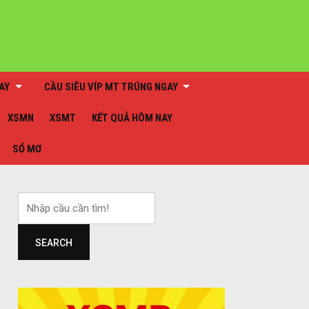
AY
CẦU SIÊU VÍP MT TRÚNG NGAY
XSMN
XSMT
KẾT QUẢ HÔM NAY
SỔ MƠ
SEARCH