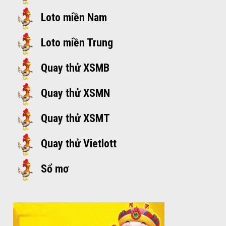
Loto miền Nam
Loto miền Trung
Quay thử XSMB
Quay thử XSMN
Quay thử XSMT
Quay thử Vietlott
Sổ mơ