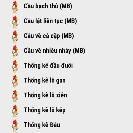
Cầu bạch thủ (MB)
Cầu lật liên tục (MB)
Cầu về cả cặp (MB)
Cầu về nhiều nháy (MB)
Thống kê đầu đuôi
Thống kê lô gan
Thống kê lô xiên
Thống kê lô kép
Thống kê Đầu