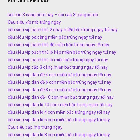
SOI CẦU CHIỀU NAY
soi cau 3 cang hom nay – soi cau 3 cang xsmb
Cầu siêu víp mb trúng ngay
cầu siêu víp bạch thủ 2 nháy miền bắc trúng ngay tối nay
cầu siêu víp ba càng miền bắc trúng ngay tối nay
cầu siêu víp bạch thủ đề miền bắc trúng ngay tối nay
cầu siêu víp bạch thủ lô kép miền bắc trúng ngay tối nay
cầu siêu víp bạch thủ lô miền bắc trúng ngay tối nay
cầu siêu víp cặp 3 càng miền bắc trúng ngay tối nay
cầu siêu víp dàn đề 4 con miền bắc trúng ngay tối nay
cầu siêu víp dàn đề 6 con miền bắc trúng ngay tối nay
cầu siêu víp dàn đề 8 con miền bắc trúng ngay tối nay
cầu siêu víp dàn đề 10 con miền bắc trúng ngay tối nay
cầu siêu víp dàn lô 10 con miền bắc trúng ngay tối nay
cầu siêu víp dàn lô 4 con miền bắc trúng ngay tối nay
cầu siêu víp dàn lô 6 con miền bắc trúng ngay tối nay
Cầu siêu cấp mb trúng ngay
cầu siêu víp dàn lô 8 con miền bắc trúng ngay tối nay