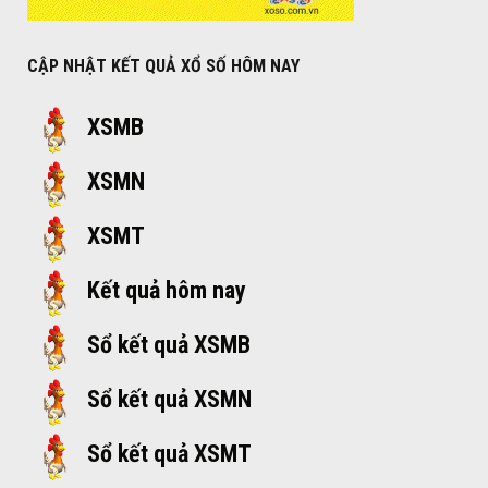
CẬP NHẬT KẾT QUẢ XỔ SỐ HÔM NAY
XSMB
XSMN
XSMT
Kết quả hôm nay
Sổ kết quả XSMB
Sổ kết quả XSMN
Sổ kết quả XSMT