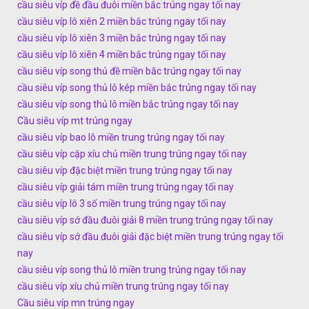
cầu siêu víp đề đầu đuôi miền bắc trúng ngay tối nay
cầu siêu víp lô xiên 2 miền bắc trúng ngay tối nay
cầu siêu víp lô xiên 3 miền bắc trúng ngay tối nay
cầu siêu víp lô xiên 4 miền bắc trúng ngay tối nay
cầu siêu víp song thủ đề miền bắc trúng ngay tối nay
cầu siêu víp song thủ lô kép miền bắc trúng ngay tối nay
cầu siêu víp song thủ lô miền bắc trúng ngay tối nay
Cầu siêu víp mt trúng ngay
cầu siêu víp bao lô miền trung trúng ngay tối nay
cầu siêu víp cặp xíu chủ miền trung trúng ngay tối nay
cầu siêu víp đặc biệt miền trung trúng ngay tối nay
cầu siêu víp giải tám miền trung trúng ngay tối nay
cầu siêu víp lô 3 số miền trung trúng ngay tối nay
cầu siêu víp sớ đầu đuôi giải 8 miền trung trúng ngay tối nay
cầu siêu víp sớ đầu đuôi giải đặc biệt miền trung trúng ngay tối
nay
cầu siêu víp song thủ lô miền trung trúng ngay tối nay
cầu siêu víp xíu chủ miền trung trúng ngay tối nay
Cầu siêu víp mn trúng ngay