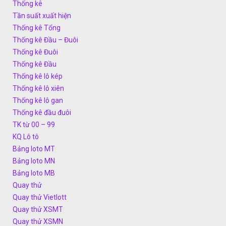
Thống kê
Tần suất xuất hiện
Thống kê Tổng
Thống kê Đầu – Đuôi
Thống kê Đuôi
Thống kê Đầu
Thống kê lô kép
Thống kê lô xiên
Thống kê lô gan
Thống kê đầu đuôi
TK từ 00 – 99
KQ Lô tô
Bảng loto MT
Bảng loto MN
Bảng loto MB
Quay thử
Quay thử Vietlott
Quay thử XSMT
Quay thử XSMN