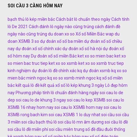
SOI CẦU 3 CÀNG HÔM NAY
bạch thủ lô kép miền bắc
Cách bắt lô chuẩn theo ngày
Cách tính
lô De 2021
Cách đánh lô ngày nào cũng trúng
cách đánh đề
ngày nào cũng trúng
du doan xo so Xổ số Miền Bắc wap
du
doan XSMB 3 so
dự đoán xổ số ba miền
dự đoán xổ số chiều
nay
dự đoán xổ số chính xác
dự đoán xổ số hà nội
dự đoán xổ
số hôm nay
Dự đoán xổ số miền Bắc
ket xo so mien bac
ket xo
so mien bac truc tiep
ket xo so xsmb
ket xo so xsmb truc tiep
kinh nghiệm dự đoán lô đề chính xác
kq dự đoán xsmb
kq xo so
mien bắc minh ngoc
kq xo so xsmb minh ngoc
kq xổ số miền
bắc
kết quả lô đề
kết quả xổ số
lô kép khung 3 ngày
Lô đẹp hôm
nay
Phương pháp tính lô chuẩn đánh hàng ngày
soi cau lo de
dep
soi cau lo de khung 3 ngay
soi cau lo kep XSMB
soi cau lo
XSMB 16 nhay hom nay
soi cau lo XSMB hom nay
soi cau lo
XSMB rong bach kim
soi cau XSMB 1 lo duy nhat
soi cầu
soi cầu
3 miền
soi cầu bạch thủ lô
soi cầu lô mn âm dương
soi cầu lô đề
soi cầu lô đề miễn phí
soi cầu miên trung
số đề đầu đuôi
thống
kê xsmb hôm nay
xổ số miền bắc hôm nay
xổ số điện toán