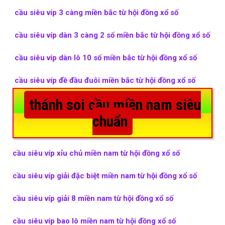
cầu siêu víp 3 càng miền bắc từ hội đồng xổ số
cầu siêu víp dàn 3 càng 2 số miền bắc từ hội đồng xổ số
cầu siêu víp dàn lô 10 số miền bắc từ hội đồng xổ số
cầu siêu víp đề đầu đuôi miền bắc từ hội đồng xổ số
thánh soi cầu miền nam siêu
chuẩn
cầu siêu víp xỉu chủ miền nam từ hội đồng xổ số
cầu siêu víp giải đặc biệt miền nam từ hội đồng xổ số
cầu siêu víp giải 8 miền nam từ hội đồng xổ số
cầu siêu víp bao lô miền nam từ hội đồng xổ số