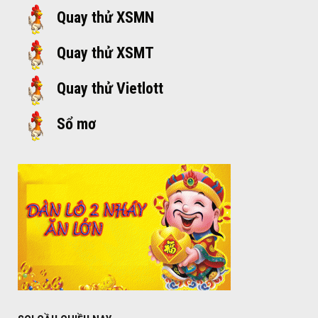
Quay thử XSMN
Quay thử XSMT
Quay thử Vietlott
Sổ mơ