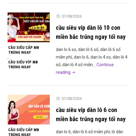
víp
dàn
07/08/2026
lô
cầu siêu víp dàn lô 10 con
4
con
miền bắc trúng ngay tối nay
miền
CẦU SIÊU CẤP MB
dan lo 6 so, dàn lô 6 số, dàn lô 6 số
bắc
TRÚNG NGAY
miền phí, dan lo 6, dan lo 4 so, dàn lô 4
,
trúng
CẦU SIÊU VÍP MB
số, dàn lô 4 số miền…
Continue
ngay
TRÚNG NGAY
"cầu
reading
tối
siêu
nay"
víp
dàn
07/08/2026
lô
cầu siêu víp dàn lô 6 con
10
con
miền bắc trúng ngay tối nay
miền
CẦU SIÊU CẤP MB
dan lo 6, dàn lô 6 số miền phí, lô dàn
bắc
TRÚNG NGAY