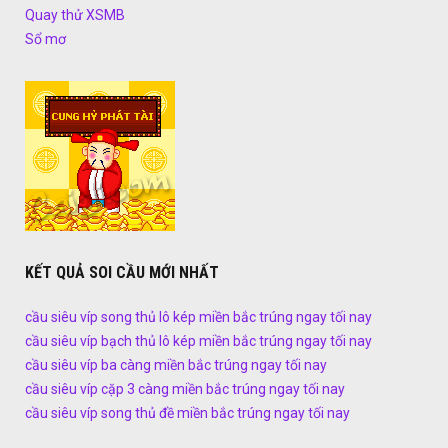
Quay thử XSMB
Sổ mơ
KẾT QUẢ SOI CẦU MỚI NHẤT
cầu siêu víp song thủ lô kép miền bắc trúng ngay tối nay
cầu siêu víp bạch thủ lô kép miền bắc trúng ngay tối nay
cầu siêu víp ba càng miền bắc trúng ngay tối nay
cầu siêu víp cặp 3 càng miền bắc trúng ngay tối nay
cầu siêu víp song thủ đề miền bắc trúng ngay tối nay