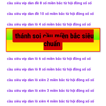
cầu siêu víp dàn đề 8 số miền bắc từ hội đồng xổ số
cầu siêu víp dàn đề 10 số miền bắc từ hội đồng xổ số
cầu siêu víp dàn lô 4 số miền bắc từ hội đồng xổ số
thánh soi cầu miền bắc siêu
chuẩn
cầu siêu víp dàn lô 6 số miền bắc từ hội đồng xổ số
cầu siêu víp dàn lô 8 số miền bắc từ hội đồng xổ số
cầu siêu víp dàn lô xiên 2 miền bắc từ hội đồng xổ số
cầu siêu víp dàn lô xiên 3 miền bắc từ hội đồng xổ số
cầu siêu víp dàn lô xiên 4 miền bắc từ hội đồng xổ số