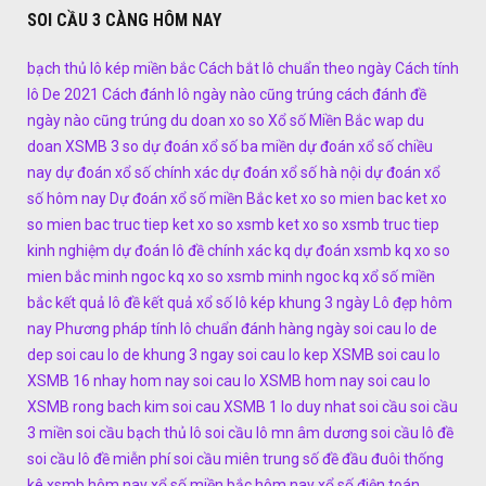
SOI CẦU 3 CÀNG HÔM NAY
bạch thủ lô kép miền bắc
Cách bắt lô chuẩn theo ngày
Cách tính
lô De 2021
Cách đánh lô ngày nào cũng trúng
cách đánh đề
ngày nào cũng trúng
du doan xo so Xổ số Miền Bắc wap
du
doan XSMB 3 so
dự đoán xổ số ba miền
dự đoán xổ số chiều
nay
dự đoán xổ số chính xác
dự đoán xổ số hà nội
dự đoán xổ
số hôm nay
Dự đoán xổ số miền Bắc
ket xo so mien bac
ket xo
so mien bac truc tiep
ket xo so xsmb
ket xo so xsmb truc tiep
kinh nghiệm dự đoán lô đề chính xác
kq dự đoán xsmb
kq xo so
mien bắc minh ngoc
kq xo so xsmb minh ngoc
kq xổ số miền
bắc
kết quả lô đề
kết quả xổ số
lô kép khung 3 ngày
Lô đẹp hôm
nay
Phương pháp tính lô chuẩn đánh hàng ngày
soi cau lo de
dep
soi cau lo de khung 3 ngay
soi cau lo kep XSMB
soi cau lo
XSMB 16 nhay hom nay
soi cau lo XSMB hom nay
soi cau lo
XSMB rong bach kim
soi cau XSMB 1 lo duy nhat
soi cầu
soi cầu
3 miền
soi cầu bạch thủ lô
soi cầu lô mn âm dương
soi cầu lô đề
soi cầu lô đề miễn phí
soi cầu miên trung
số đề đầu đuôi
thống
kê xsmb hôm nay
xổ số miền bắc hôm nay
xổ số điện toán