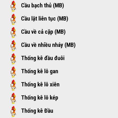
Cầu bạch thủ (MB)
Cầu lật liên tục (MB)
Cầu về cả cặp (MB)
Cầu về nhiều nháy (MB)
Thống kê đầu đuôi
Thống kê lô gan
Thống kê lô xiên
Thống kê lô kép
Thống kê Đầu