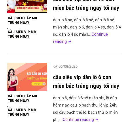
miền bắc trúng ngay tối nay
CẦU SIÊU CẤP MB
dan lo 6 so, dàn lô 6 số, dàn lô 6 số
TRÚNG NGAY
miền phí, dan lo 6, dan lo 4 so, dàn lô 4
,
CẦU SIÊU VÍP MB
số, dàn lô 4 số miền…
Continue
TRÚNG NGAY
"cầu
reading
siêu
víp
dàn
06/08/2026
lô
cầu siêu víp dàn lô 6 con
10
con
miền bắc trúng ngay tối nay
miền
CẦU SIÊU CẤP MB
dan lo 6, dàn lô 6 số miền phí, lô dàn
bắc
TRÚNG NGAY
hôm nay, cau lo bạch thu, lô vip 24h,
,
trúng
CẦU SIÊU VÍP MB
soi cầu bạch thủ lô, bạch thủ lô miễn
ngay
TRÚNG NGAY
"cầu
phí,…
Continue reading
tối
siêu
nay"