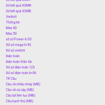
Sổ kết quả XSMN
Sổ kết quả XSMB
Vietlott
Thống kê
Max 4D
Max 3D
xổ số Power 6/55
Xổ số mega 6/45
Xổ số vietlott
Điện toán
Điện toán thần tài
Xổ số điện toán 123
Xổ số điện toán 6×36
TK Cầu
Cầu về nhiều nháy (MB)
Cầu về cả cặp (MB)
Cầu lật liên tục (MB)
Cầu bạch thủ (MB)