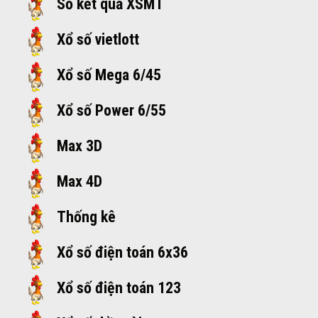
Sổ kết quả XSMT
Xổ số vietlott
Xổ số Mega 6/45
Xổ số Power 6/55
Max 3D
Max 4D
Thống kê
Xổ số điện toán 6x36
Xổ số điện toán 123