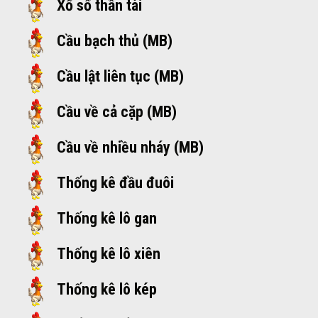
Xổ số thần tài
Cầu bạch thủ (MB)
Cầu lật liên tục (MB)
Cầu về cả cặp (MB)
Cầu về nhiều nháy (MB)
Thống kê đầu đuôi
Thống kê lô gan
Thống kê lô xiên
Thống kê lô kép