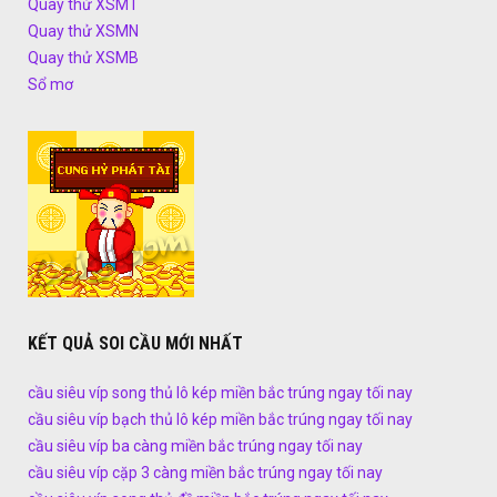
Quay thử XSMT
Quay thử XSMN
Quay thử XSMB
Sổ mơ
KẾT QUẢ SOI CẦU MỚI NHẤT
cầu siêu víp song thủ lô kép miền bắc trúng ngay tối nay
cầu siêu víp bạch thủ lô kép miền bắc trúng ngay tối nay
cầu siêu víp ba càng miền bắc trúng ngay tối nay
cầu siêu víp cặp 3 càng miền bắc trúng ngay tối nay