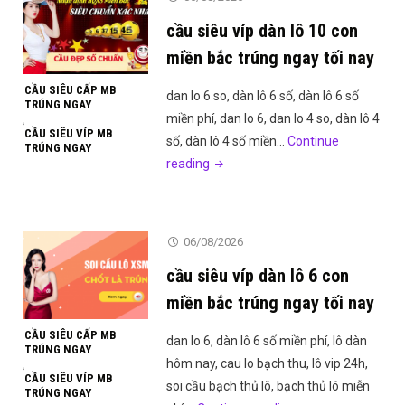
cầu siêu víp dàn lô 10 con
miền bắc trúng ngay tối nay
CẦU SIÊU CẤP MB
dan lo 6 so, dàn lô 6 số, dàn lô 6 số
TRÚNG NGAY
miền phí, dan lo 6, dan lo 4 so, dàn lô 4
,
CẦU SIÊU VÍP MB
số, dàn lô 4 số miền…
Continue
TRÚNG NGAY
"cầu
reading
siêu
víp
dàn
06/08/2026
lô
cầu siêu víp dàn lô 6 con
10
con
miền bắc trúng ngay tối nay
miền
CẦU SIÊU CẤP MB
dan lo 6, dàn lô 6 số miền phí, lô dàn
bắc
TRÚNG NGAY
hôm nay, cau lo bạch thu, lô vip 24h,
,
trúng
CẦU SIÊU VÍP MB
soi cầu bạch thủ lô, bạch thủ lô miễn
ngay
TRÚNG NGAY