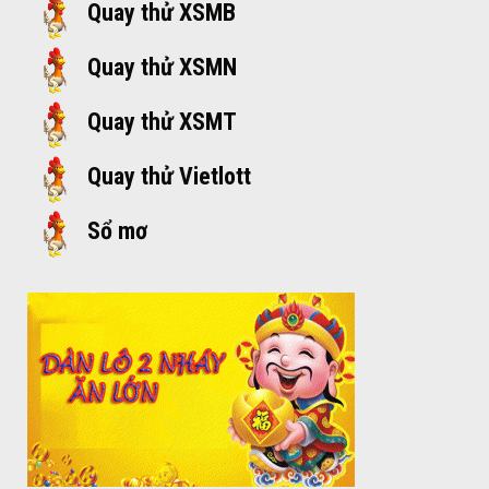
Quay thử XSMB
Quay thử XSMN
Quay thử XSMT
Quay thử Vietlott
Sổ mơ