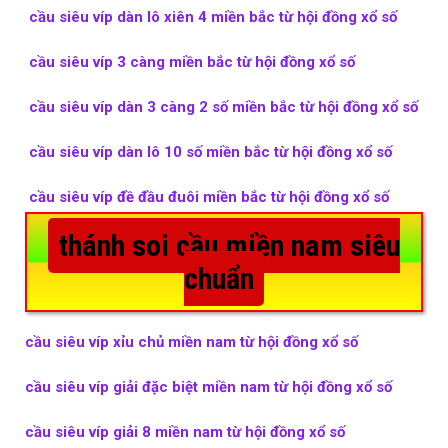
cầu siêu víp dàn lô xiên 4 miền bắc từ hội đồng xổ số
cầu siêu víp 3 càng miền bắc từ hội đồng xổ số
cầu siêu víp dàn 3 càng 2 số miền bắc từ hội đồng xổ số
cầu siêu víp dàn lô 10 số miền bắc từ hội đồng xổ số
cầu siêu víp đề đầu đuôi miền bắc từ hội đồng xổ số
thánh soi cầu miền nam siêu
chuẩn
cầu siêu víp xỉu chủ miền nam từ hội đồng xổ số
cầu siêu víp giải đặc biệt miền nam từ hội đồng xổ số
cầu siêu víp giải 8 miền nam từ hội đồng xổ số