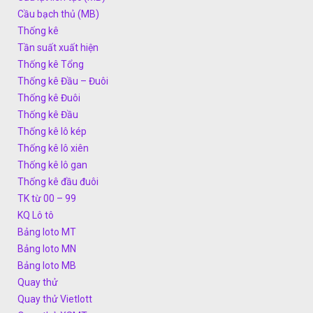
Cầu bạch thủ (MB)
Thống kê
Tần suất xuất hiện
Thống kê Tổng
Thống kê Đầu – Đuôi
Thống kê Đuôi
Thống kê Đầu
Thống kê lô kép
Thống kê lô xiên
Thống kê lô gan
Thống kê đầu đuôi
TK từ 00 – 99
KQ Lô tô
Bảng loto MT
Bảng loto MN
Bảng loto MB
Quay thử
Quay thử Vietlott