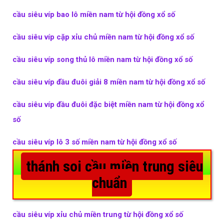
cầu siêu víp bao lô miền nam từ hội đồng xổ số
cầu siêu víp cặp xỉu chủ miền nam từ hội đồng xổ số
cầu siêu víp song thủ lô miền nam từ hội đồng xổ số
cầu siêu víp đầu đuôi giải 8 miền nam từ hội đồng xổ số
cầu siêu víp đầu đuôi đặc biệt miền nam từ hội đồng xổ
số
cầu siêu víp lô 3 số miền nam từ hội đồng xổ số
thánh soi cầu miền trung siêu
chuẩn
cầu siêu víp xỉu chủ miền trung từ hội đồng xổ số