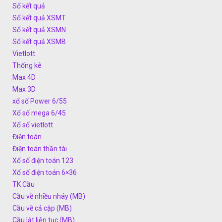
Sổ kết quả
Sổ kết quả XSMT
Sổ kết quả XSMN
Sổ kết quả XSMB
Vietlott
Thống kê
Max 4D
Max 3D
xổ số Power 6/55
Xổ số mega 6/45
Xổ số vietlott
Điện toán
Điện toán thần tài
Xổ số điện toán 123
Xổ số điện toán 6×36
TK Cầu
Cầu về nhiều nháy (MB)
Cầu về cả cặp (MB)
Cầu lật liên tục (MB)