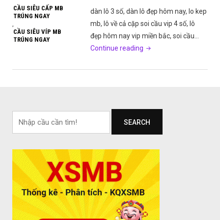
miền
CẦU SIÊU CẤP MB
dàn lô 3 số, dàn lô đẹp hôm nay, lo kep
bắc
TRÚNG NGAY
mb, lô về cả cặp soi cầu vip 4 số, lô
,
trúng
CẦU SIÊU VÍP MB
đẹp hôm nay vip miền bắc, soi cầu…
ngay
TRÚNG NGAY
"cầu
Continue reading
tối
siêu
nay"
víp
dàn
lô
4
con
SEARCH
miền
bắc
trúng
ngay
tối
nay"