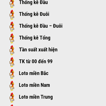
Thống kê Đầu
Thống kê Đuôi
Thống kê Đầu – Đuôi
Thống kê Tổng
Tần suất xuất hiện
TK từ 00 đến 99
Loto miền Bắc
Loto miền Nam
Loto miền Trung