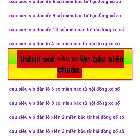
cầu siêu víp dàn đề 6 số miền bắc từ hội đồng xổ số
cầu siêu víp dàn đề 8 số miền bắc từ hội đồng xổ số
cầu siêu víp dàn đề 10 số miền bắc từ hội đồng xổ số
cầu siêu víp dàn lô 4 số miền bắc từ hội đồng xổ số
thánh soi cầu miền bắc siêu
chuẩn
cầu siêu víp dàn lô 6 số miền bắc từ hội đồng xổ số
cầu siêu víp dàn lô 8 số miền bắc từ hội đồng xổ số
cầu siêu víp dàn lô xiên 2 miền bắc từ hội đồng xổ số
cầu siêu víp dàn lô xiên 3 miền bắc từ hội đồng xổ số