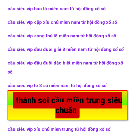
cầu siêu víp bao lô miền nam từ hội đồng xổ số
cầu siêu víp cặp xỉu chủ miền nam từ hội đồng xổ số
cầu siêu víp song thủ lô miền nam từ hội đồng xổ số
cầu siêu víp đầu đuôi giải 8 miền nam từ hội đồng xổ số
cầu siêu víp đầu đuôi đặc biệt miền nam từ hội đồng xổ
số
cầu siêu víp lô 3 số miền nam từ hội đồng xổ số
thánh soi cầu miền trung siêu
chuẩn
cầu siêu víp xỉu chủ miền trung từ hội đồng xổ số