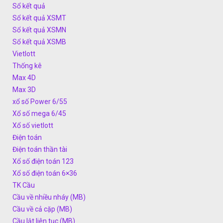
Sổ kết quả
Sổ kết quả XSMT
Sổ kết quả XSMN
Sổ kết quả XSMB
Vietlott
Thống kê
Max 4D
Max 3D
xổ số Power 6/55
Xổ số mega 6/45
Xổ số vietlott
Điện toán
Điện toán thần tài
Xổ số điện toán 123
Xổ số điện toán 6×36
TK Cầu
Cầu về nhiều nháy (MB)
Cầu về cả cặp (MB)
Cầu lật liên tục (MB)