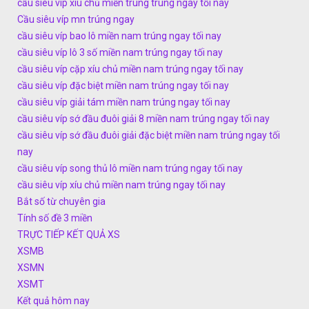
cầu siêu víp xíu chủ miền trung trúng ngay tối nay
Cầu siêu víp mn trúng ngay
cầu siêu víp bao lô miền nam trúng ngay tối nay
cầu siêu víp lô 3 số miền nam trúng ngay tối nay
cầu siêu víp cặp xíu chủ miền nam trúng ngay tối nay
cầu siêu víp đặc biệt miền nam trúng ngay tối nay
cầu siêu víp giải tám miền nam trúng ngay tối nay
cầu siêu víp sớ đầu đuôi giải 8 miền nam trúng ngay tối nay
cầu siêu víp sớ đầu đuôi giải đặc biệt miền nam trúng ngay tối
nay
cầu siêu víp song thủ lô miền nam trúng ngay tối nay
cầu siêu víp xíu chủ miền nam trúng ngay tối nay
Bắt số từ chuyên gia
Tính số đề 3 miền
TRỰC TIẾP KẾT QUẢ XS
XSMB
XSMN
XSMT
Kết quả hôm nay