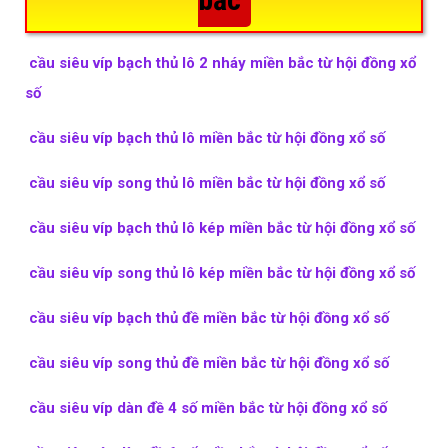
cầu siêu víp bạch thủ lô 2 nháy miền bắc từ hội đồng xổ
số
cầu siêu víp bạch thủ lô miền bắc từ hội đồng xổ số
cầu siêu víp song thủ lô miền bắc từ hội đồng xổ số
cầu siêu víp bạch thủ lô kép miền bắc từ hội đồng xổ số
cầu siêu víp song thủ lô kép miền bắc từ hội đồng xổ số
cầu siêu víp bạch thủ đề miền bắc từ hội đồng xổ số
cầu siêu víp song thủ đề miền bắc từ hội đồng xổ số
cầu siêu víp dàn đề 4 số miền bắc từ hội đồng xổ số