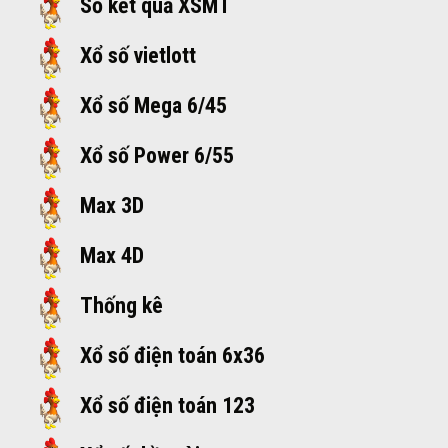
Sổ kết quả XSMT
Xổ số vietlott
Xổ số Mega 6/45
Xổ số Power 6/55
Max 3D
Max 4D
Thống kê
Xổ số điện toán 6x36
Xổ số điện toán 123