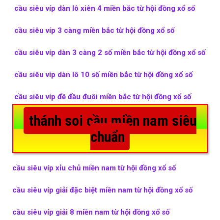
cầu siêu víp dàn lô xiên 4 miền bắc từ hội đồng xổ số
cầu siêu víp 3 càng miền bắc từ hội đồng xổ số
cầu siêu víp dàn 3 càng 2 số miền bắc từ hội đồng xổ số
cầu siêu víp dàn lô 10 số miền bắc từ hội đồng xổ số
cầu siêu víp đề đầu đuôi miền bắc từ hội đồng xổ số
thánh soi cầu miền nam siêu
chuẩn
cầu siêu víp xỉu chủ miền nam từ hội đồng xổ số
cầu siêu víp giải đặc biệt miền nam từ hội đồng xổ số
cầu siêu víp giải 8 miền nam từ hội đồng xổ số