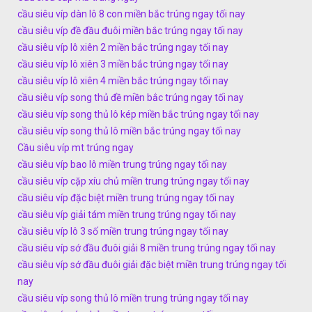
cầu siêu víp dàn lô 8 con miền bắc trúng ngay tối nay
cầu siêu víp đề đầu đuôi miền bắc trúng ngay tối nay
cầu siêu víp lô xiên 2 miền bắc trúng ngay tối nay
cầu siêu víp lô xiên 3 miền bắc trúng ngay tối nay
cầu siêu víp lô xiên 4 miền bắc trúng ngay tối nay
cầu siêu víp song thủ đề miền bắc trúng ngay tối nay
cầu siêu víp song thủ lô kép miền bắc trúng ngay tối nay
cầu siêu víp song thủ lô miền bắc trúng ngay tối nay
Cầu siêu víp mt trúng ngay
cầu siêu víp bao lô miền trung trúng ngay tối nay
cầu siêu víp cặp xíu chủ miền trung trúng ngay tối nay
cầu siêu víp đặc biệt miền trung trúng ngay tối nay
cầu siêu víp giải tám miền trung trúng ngay tối nay
cầu siêu víp lô 3 số miền trung trúng ngay tối nay
cầu siêu víp sớ đầu đuôi giải 8 miền trung trúng ngay tối nay
cầu siêu víp sớ đầu đuôi giải đặc biệt miền trung trúng ngay tối
nay
cầu siêu víp song thủ lô miền trung trúng ngay tối nay