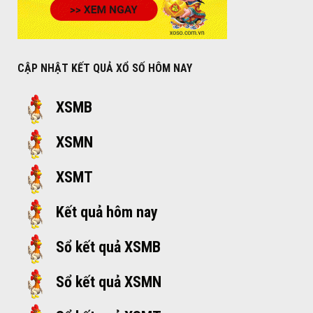
CẬP NHẬT KẾT QUẢ XỔ SỐ HÔM NAY
XSMB
XSMN
XSMT
Kết quả hôm nay
Sổ kết quả XSMB
Sổ kết quả XSMN