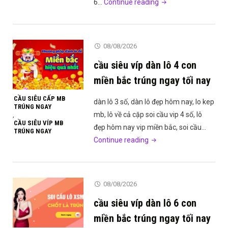
"cầu
6…
Continue reading
tối
siêu
nay"
víp
dàn
08/08/2026
lô
cầu siêu víp dàn lô 4 con
8
con
miền bắc trúng ngay tối nay
miền
CẦU SIÊU CẤP MB
dàn lô 3 số, dàn lô đẹp hôm nay, lo kep
bắc
TRÚNG NGAY
mb, lô về cả cặp soi cầu vip 4 số, lô
,
trúng
CẦU SIÊU VÍP MB
đẹp hôm nay vip miền bắc, soi cầu…
ngay
TRÚNG NGAY
"cầu
Continue reading
tối
siêu
nay"
víp
dàn
08/08/2026
lô
cầu siêu víp dàn lô 6 con
4
con
miền bắc trúng ngay tối nay