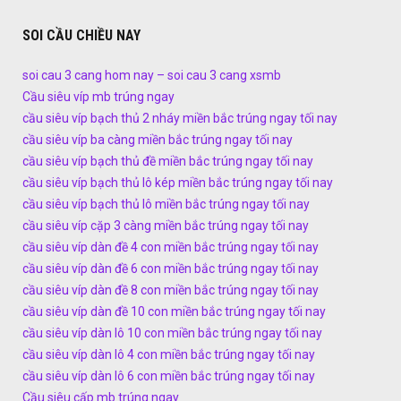
SOI CẦU CHIỀU NAY
soi cau 3 cang hom nay – soi cau 3 cang xsmb
Cầu siêu víp mb trúng ngay
cầu siêu víp bạch thủ 2 nháy miền bắc trúng ngay tối nay
cầu siêu víp ba càng miền bắc trúng ngay tối nay
cầu siêu víp bạch thủ đề miền bắc trúng ngay tối nay
cầu siêu víp bạch thủ lô kép miền bắc trúng ngay tối nay
cầu siêu víp bạch thủ lô miền bắc trúng ngay tối nay
cầu siêu víp cặp 3 càng miền bắc trúng ngay tối nay
cầu siêu víp dàn đề 4 con miền bắc trúng ngay tối nay
cầu siêu víp dàn đề 6 con miền bắc trúng ngay tối nay
cầu siêu víp dàn đề 8 con miền bắc trúng ngay tối nay
cầu siêu víp dàn đề 10 con miền bắc trúng ngay tối nay
cầu siêu víp dàn lô 10 con miền bắc trúng ngay tối nay
cầu siêu víp dàn lô 4 con miền bắc trúng ngay tối nay
cầu siêu víp dàn lô 6 con miền bắc trúng ngay tối nay
Cầu siêu cấp mb trúng ngay