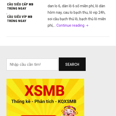
miền
CẦU SIÊU CẤP MB
dan lo 6, dàn lô 6 số miền phí, lô dàn
bắc
TRÚNG NGAY
hôm nay, cau lo bạch thu, lô vip 24h,
,
trúng
CẦU SIÊU VÍP MB
soi cầu bạch thủ lô, bạch thủ lô miễn
ngay
TRÚNG NGAY
"cầu
phí,…
Continue reading
tối
siêu
nay"
víp
dàn
lô
6
con
SEARCH
miền
bắc
trúng
ngay
tối
nay"