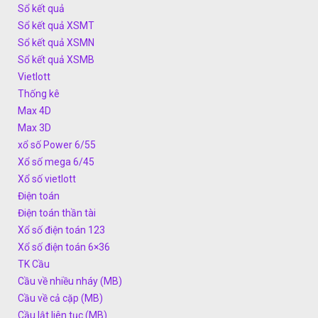
Sổ kết quả
Sổ kết quả XSMT
Sổ kết quả XSMN
Sổ kết quả XSMB
Vietlott
Thống kê
Max 4D
Max 3D
xổ số Power 6/55
Xổ số mega 6/45
Xổ số vietlott
Điện toán
Điện toán thần tài
Xổ số điện toán 123
Xổ số điện toán 6×36
TK Cầu
Cầu về nhiều nháy (MB)
Cầu về cả cặp (MB)
Cầu lật liên tục (MB)