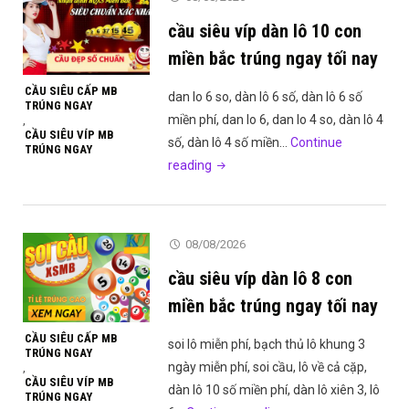
cầu siêu víp dàn lô 10 con
miền bắc trúng ngay tối nay
CẦU SIÊU CẤP MB
dan lo 6 so, dàn lô 6 số, dàn lô 6 số
TRÚNG NGAY
miền phí, dan lo 6, dan lo 4 so, dàn lô 4
,
CẦU SIÊU VÍP MB
số, dàn lô 4 số miền…
Continue
TRÚNG NGAY
"cầu
reading
siêu
víp
dàn
08/08/2026
lô
cầu siêu víp dàn lô 8 con
10
con
miền bắc trúng ngay tối nay
miền
CẦU SIÊU CẤP MB
soi lô miễn phí, bạch thủ lô khung 3
bắc
TRÚNG NGAY
ngày miễn phí, soi cầu, lô về cả cặp,
,
trúng
CẦU SIÊU VÍP MB
dàn lô 10 số miền phí, dàn lô xiên 3, lô
ngay
TRÚNG NGAY