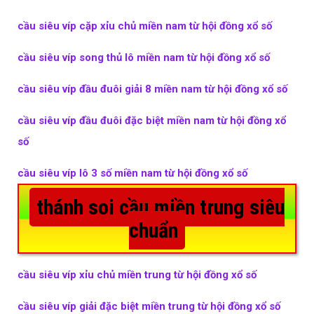
cầu siêu víp cặp xỉu chủ miền nam từ hội đồng xổ số
cầu siêu víp song thủ lô miền nam từ hội đồng xổ số
cầu siêu víp đầu đuôi giải 8 miền nam từ hội đồng xổ số
cầu siêu víp đầu đuôi đặc biệt miền nam từ hội đồng xổ
số
cầu siêu víp lô 3 số miền nam từ hội đồng xổ số
thánh soi cầu miền trung siêu
chuẩn
cầu siêu víp xỉu chủ miền trung từ hội đồng xổ số
cầu siêu víp giải đặc biệt miền trung từ hội đồng xổ số