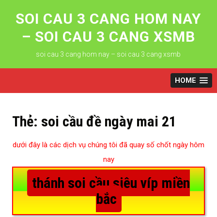
Skip
to
SOI CAU 3 CANG HOM NAY
content
– SOI CAU 3 CANG XSMB
soi cau 3 cang hom nay – soi cau 3 cang xsmb
HOME
Thẻ:
soi cầu đề ngày mai 21
dưới đây là các dịch vụ chúng tôi đã quay số chốt ngày hôm
nay
thánh soi cầu siêu víp miền
bắc