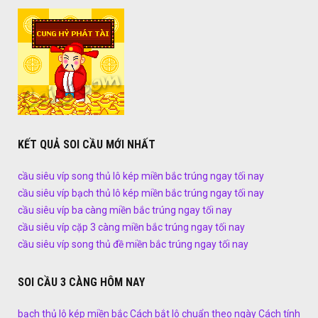
KẾT QUẢ SOI CẦU MỚI NHẤT
cầu siêu víp song thủ lô kép miền bắc trúng ngay tối nay
cầu siêu víp bạch thủ lô kép miền bắc trúng ngay tối nay
cầu siêu víp ba càng miền bắc trúng ngay tối nay
cầu siêu víp cặp 3 càng miền bắc trúng ngay tối nay
cầu siêu víp song thủ đề miền bắc trúng ngay tối nay
SOI CẦU 3 CÀNG HÔM NAY
bạch thủ lô kép miền bắc
Cách bắt lô chuẩn theo ngày
Cách tính