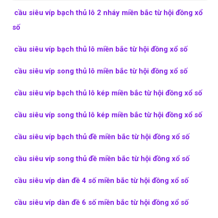
cầu siêu víp bạch thủ lô 2 nháy miền bắc từ hội đồng xổ
số
cầu siêu víp bạch thủ lô miền bắc từ hội đồng xổ số
cầu siêu víp song thủ lô miền bắc từ hội đồng xổ số
cầu siêu víp bạch thủ lô kép miền bắc từ hội đồng xổ số
cầu siêu víp song thủ lô kép miền bắc từ hội đồng xổ số
cầu siêu víp bạch thủ đề miền bắc từ hội đồng xổ số
cầu siêu víp song thủ đề miền bắc từ hội đồng xổ số
cầu siêu víp dàn đề 4 số miền bắc từ hội đồng xổ số
cầu siêu víp dàn đề 6 số miền bắc từ hội đồng xổ số