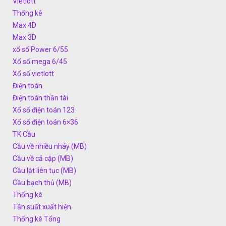
Vietlott
Thống kê
Max 4D
Max 3D
xổ số Power 6/55
Xổ số mega 6/45
Xổ số vietlott
Điện toán
Điện toán thần tài
Xổ số điện toán 123
Xổ số điện toán 6×36
TK Cầu
Cầu về nhiều nháy (MB)
Cầu về cả cặp (MB)
Cầu lật liên tục (MB)
Cầu bạch thủ (MB)
Thống kê
Tần suất xuất hiện
Thống kê Tổng