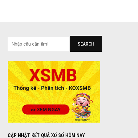
siêu
víp
bạch
thủ
đề
miền
SEARCH
bắc
trúng
ngay
tối
nay"
CẬP NHẬT KẾT QUẢ XỔ SỐ HÔM NAY