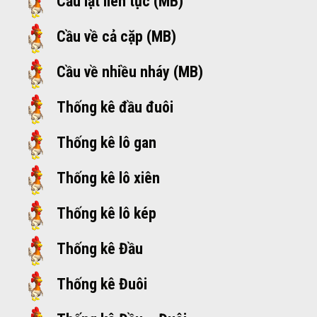
Cầu lật liên tục (MB)
Cầu về cả cặp (MB)
Cầu về nhiều nháy (MB)
Thống kê đầu đuôi
Thống kê lô gan
Thống kê lô xiên
Thống kê lô kép
Thống kê Đầu
Thống kê Đuôi