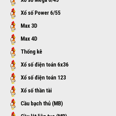
Xổ số Power 6/55
Max 3D
Max 4D
Thống kê
Xổ số điện toán 6x36
Xổ số điện toán 123
Xổ số thần tài
Cầu bạch thủ (MB)