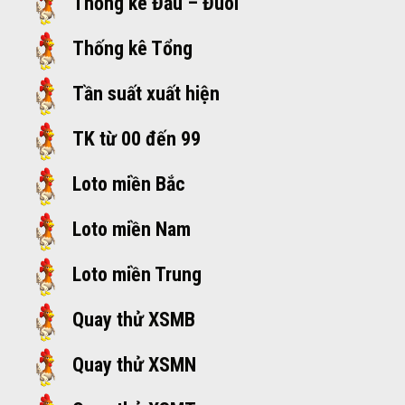
Thống kê Đầu – Đuôi
Thống kê Tổng
Tần suất xuất hiện
TK từ 00 đến 99
Loto miền Bắc
Loto miền Nam
Loto miền Trung
Quay thử XSMB
Quay thử XSMN