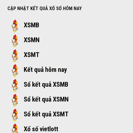
CẬP NHẬT KẾT QUẢ XỔ SỐ HÔM NAY
XSMB
XSMN
XSMT
Kết quả hôm nay
Sổ kết quả XSMB
Sổ kết quả XSMN
Sổ kết quả XSMT
Xổ số vietlott