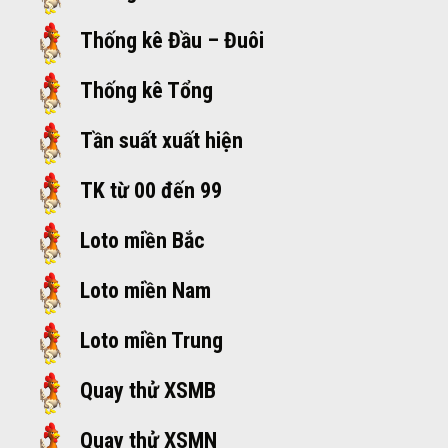
Thống kê Đầu – Đuôi
Thống kê Tổng
Tần suất xuất hiện
TK từ 00 đến 99
Loto miền Bắc
Loto miền Nam
Loto miền Trung
Quay thử XSMB
Quay thử XSMN