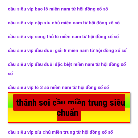
cầu siêu víp bao lô miền nam từ hội đồng xổ số
cầu siêu víp cặp xỉu chủ miền nam từ hội đồng xổ số
cầu siêu víp song thủ lô miền nam từ hội đồng xổ số
cầu siêu víp đầu đuôi giải 8 miền nam từ hội đồng xổ số
cầu siêu víp đầu đuôi đặc biệt miền nam từ hội đồng xổ
số
cầu siêu víp lô 3 số miền nam từ hội đồng xổ số
thánh soi cầu miền trung siêu
chuẩn
cầu siêu víp xỉu chủ miền trung từ hội đồng xổ số