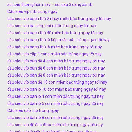
soi cau 3 cang hom nay – soi cau 3 cang xsmb
Cầu siêu víp mb trúng ngay
cầu siêu víp bạch thủ 2 nháy miền bắc trúng ngay tối nay
cầu siêu víp ba càng miền bắc trúng ngay tối nay
cầu siêu víp bạch thủ đề miền bắc trúng ngay tối nay
cầu siêu víp bạch thủ lô kép miền bắc trúng ngay tối nay
cầu siêu víp bạch thủ lô miền bắc trúng ngay tối nay
cầu siêu víp cặp 3 càng miền bắc trúng ngay tối nay
cầu siêu víp dàn đề 4 con miền bắc trúng ngay tối nay
cầu siêu víp dàn đề 6 con miền bắc trúng ngay tối nay
cầu siêu víp dàn đề 8 con miền bắc trúng ngay tối nay
cầu siêu víp dàn đề 10 con miền bắc trúng ngay tối nay
cầu siêu víp dàn lô 10 con miền bắc trúng ngay tối nay
cầu siêu víp dàn lô 4 con miền bắc trúng ngay tối nay
cầu siêu víp dàn lô 6 con miền bắc trúng ngay tối nay
Cầu siêu cấp mb trúng ngay
cầu siêu víp dàn lô 8 con miền bắc trúng ngay tối nay
cầu siêu víp đề đầu đuôi miền bắc trúng ngay tối nay
cầu siêu víp lô xiên 2 miền bắc trúng ngay tối nay