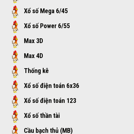
Xổ số Mega 6/45
Xổ số Power 6/55
Max 3D
Max 4D
Thống kê
Xổ số điện toán 6x36
Xổ số điện toán 123
Xổ số thần tài
Cầu bạch thủ (MB)