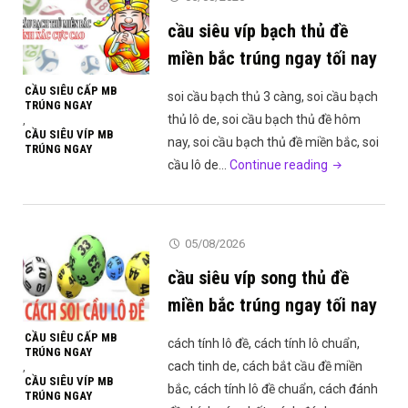
cầu siêu víp bạch thủ đề
miền bắc trúng ngay tối nay
CẦU SIÊU CẤP MB
soi cầu bạch thủ 3 càng, soi cầu bạch
TRÚNG NGAY
thủ lô de, soi cầu bạch thủ đề hôm
,
CẦU SIÊU VÍP MB
nay, soi cầu bạch thủ đề miền bắc, soi
TRÚNG NGAY
"cầu
cầu lô de…
Continue reading
siêu
víp
bạch
05/08/2026
thủ
cầu siêu víp song thủ đề
đề
miền
miền bắc trúng ngay tối nay
bắc
CẦU SIÊU CẤP MB
cách tính lô đề, cách tính lô chuẩn,
trúng
TRÚNG NGAY
cach tinh de, cách bắt cầu đề miền
,
ngay
CẦU SIÊU VÍP MB
bắc, cách tính lô đề chuẩn, cách đánh
tối
TRÚNG NGAY