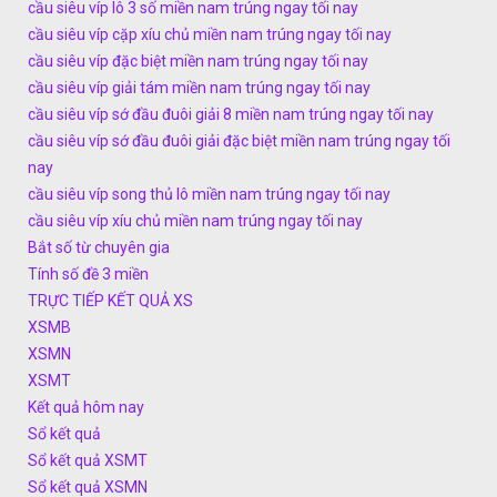
cầu siêu víp lô 3 số miền nam trúng ngay tối nay
cầu siêu víp cặp xíu chủ miền nam trúng ngay tối nay
cầu siêu víp đặc biệt miền nam trúng ngay tối nay
cầu siêu víp giải tám miền nam trúng ngay tối nay
cầu siêu víp sớ đầu đuôi giải 8 miền nam trúng ngay tối nay
cầu siêu víp sớ đầu đuôi giải đặc biệt miền nam trúng ngay tối
nay
cầu siêu víp song thủ lô miền nam trúng ngay tối nay
cầu siêu víp xíu chủ miền nam trúng ngay tối nay
Bắt số từ chuyên gia
Tính số đề 3 miền
TRỰC TIẾP KẾT QUẢ XS
XSMB
XSMN
XSMT
Kết quả hôm nay
Sổ kết quả
Sổ kết quả XSMT
Sổ kết quả XSMN