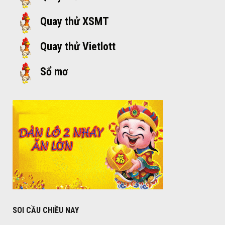
Quay thử XSMT
Quay thử Vietlott
Sổ mơ
SOI CẦU CHIỀU NAY