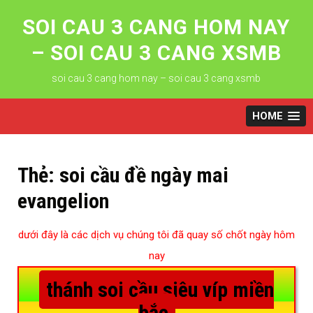
Skip
to
SOI CAU 3 CANG HOM NAY
content
– SOI CAU 3 CANG XSMB
soi cau 3 cang hom nay – soi cau 3 cang xsmb
HOME
Thẻ:
soi cầu đề ngày mai
evangelion
dưới đây là các dịch vụ chúng tôi đã quay số chốt ngày hôm
nay
thánh soi cầu siêu víp miền
bắc