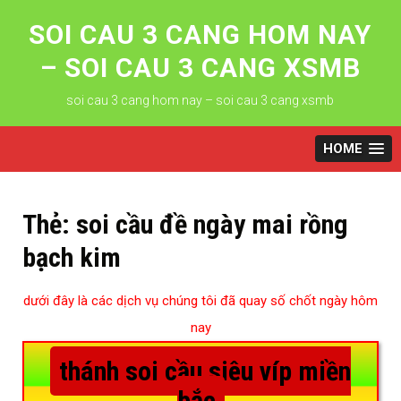
Skip
to
SOI CAU 3 CANG HOM NAY
content
– SOI CAU 3 CANG XSMB
soi cau 3 cang hom nay – soi cau 3 cang xsmb
HOME
Thẻ:
soi cầu đề ngày mai rồng
bạch kim
dưới đây là các dịch vụ chúng tôi đã quay số chốt ngày hôm
nay
thánh soi cầu siêu víp miền
bắc