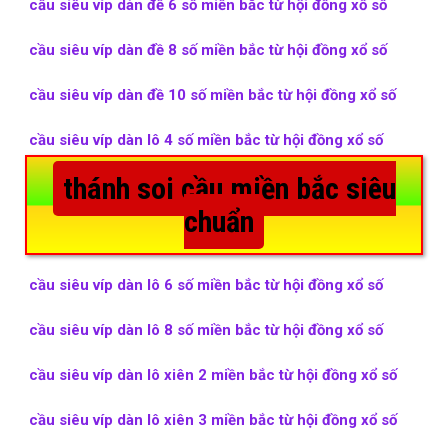
cầu siêu víp dàn đề 6 số miền bắc từ hội đồng xổ số
cầu siêu víp dàn đề 8 số miền bắc từ hội đồng xổ số
cầu siêu víp dàn đề 10 số miền bắc từ hội đồng xổ số
cầu siêu víp dàn lô 4 số miền bắc từ hội đồng xổ số
thánh soi cầu miền bắc siêu
chuẩn
cầu siêu víp dàn lô 6 số miền bắc từ hội đồng xổ số
cầu siêu víp dàn lô 8 số miền bắc từ hội đồng xổ số
cầu siêu víp dàn lô xiên 2 miền bắc từ hội đồng xổ số
cầu siêu víp dàn lô xiên 3 miền bắc từ hội đồng xổ số