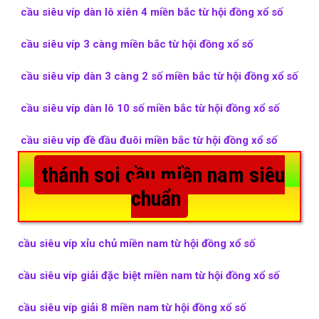
cầu siêu víp dàn lô xiên 4 miền bắc từ hội đồng xổ số
cầu siêu víp 3 càng miền bắc từ hội đồng xổ số
cầu siêu víp dàn 3 càng 2 số miền bắc từ hội đồng xổ số
cầu siêu víp dàn lô 10 số miền bắc từ hội đồng xổ số
cầu siêu víp đề đầu đuôi miền bắc từ hội đồng xổ số
thánh soi cầu miền nam siêu
chuẩn
cầu siêu víp xỉu chủ miền nam từ hội đồng xổ số
cầu siêu víp giải đặc biệt miền nam từ hội đồng xổ số
cầu siêu víp giải 8 miền nam từ hội đồng xổ số