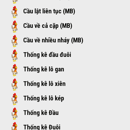
Cầu lật liên tục (MB)
Cầu về cả cặp (MB)
Cầu về nhiều nháy (MB)
Thống kê đầu đuôi
Thống kê lô gan
Thống kê lô xiên
Thống kê lô kép
Thống kê Đầu
Thống kê Đuôi