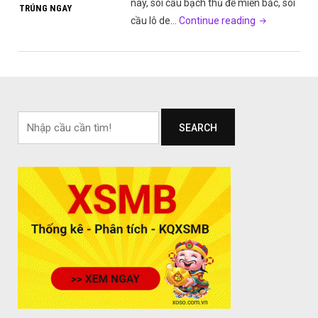
nay, soi cầu bạch thủ đề miền bắc, soi
tối
TRÚNG NGAY
"cầu
cầu lô de…
Continue reading
nay"
siêu
víp
bạch
thủ
đề
miền
SEARCH
bắc
trúng
ngay
tối
nay"