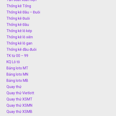
Thống kê Tổng
Thống kê Đầu – Đuôi
Thống kê Đuôi
Thống kê Đầu
Thống kê lô kép
Thống kê lô xiên
Thống kê lô gan
Thống kê đầu đuôi
TK từ 00 – 99
KQ Lô tô
Bảng loto MT
Bảng loto MN
Bảng loto MB
Quay thử
Quay thử Vietlott
Quay thử XSMT
Quay thử XSMN
Quay thử XSMB