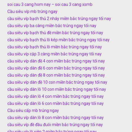
soi cau 3 cang hom nay – soi cau 3 cang xsmb
Cầu siêu víp mb trúng ngay
cầu siêu víp bạch thủ 2 nháy miền bắc trúng ngay tối nay
cầu siêu víp ba càng miền bắc trúng ngay tối nay
cầu siêu víp bạch thủ đề miền bắc trúng ngay tối nay
cầu siêu víp bạch thủ lô kép miền bắc trúng ngay tối nay
cầu siêu víp bạch thủ lô miền bắc trúng ngay tối nay
cầu siêu víp cặp 3 càng miền bắc trúng ngay tối nay
cầu siêu víp dàn đề 4 con miền bắc trúng ngay tối nay
cầu siêu víp dàn đề 6 con miền bắc trúng ngay tối nay
cầu siêu víp dàn đề 8 con miền bắc trúng ngay tối nay
cầu siêu víp dàn đề 10 con miền bắc trúng ngay tối nay
cầu siêu víp dàn lô 10 con miền bắc trúng ngay tối nay
cầu siêu víp dàn lô 4 con miền bắc trúng ngay tối nay
cầu siêu víp dàn lô 6 con miền bắc trúng ngay tối nay
Cầu siêu cấp mb trúng ngay
cầu siêu víp dàn lô 8 con miền bắc trúng ngay tối nay
cầu siêu víp đề đầu đuôi miền bắc trúng ngay tối nay
cầu siêu víp lô xiên 2 miền bắc trúng ngay tối nay