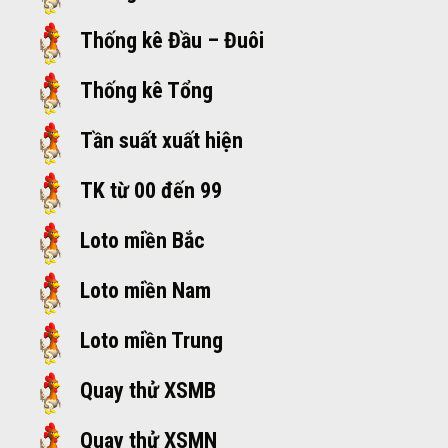
Thống kê Đầu – Đuôi
Thống kê Tổng
Tần suất xuất hiện
TK từ 00 đến 99
Loto miền Bắc
Loto miền Nam
Loto miền Trung
Quay thử XSMB
Quay thử XSMN