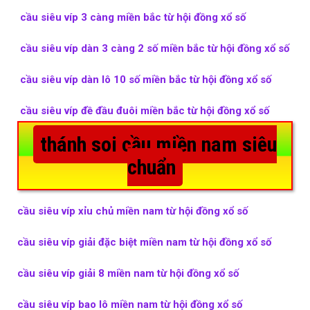
cầu siêu víp 3 càng miền bắc từ hội đồng xổ số
cầu siêu víp dàn 3 càng 2 số miền bắc từ hội đồng xổ số
cầu siêu víp dàn lô 10 số miền bắc từ hội đồng xổ số
cầu siêu víp đề đầu đuôi miền bắc từ hội đồng xổ số
thánh soi cầu miền nam siêu
chuẩn
cầu siêu víp xỉu chủ miền nam từ hội đồng xổ số
cầu siêu víp giải đặc biệt miền nam từ hội đồng xổ số
cầu siêu víp giải 8 miền nam từ hội đồng xổ số
cầu siêu víp bao lô miền nam từ hội đồng xổ số