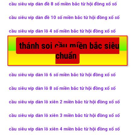
cầu siêu víp dàn đề 8 số miền bắc từ hội đồng xổ số
cầu siêu víp dàn đề 10 số miền bắc từ hội đồng xổ số
cầu siêu víp dàn lô 4 số miền bắc từ hội đồng xổ số
thánh soi cầu miền bắc siêu
chuẩn
cầu siêu víp dàn lô 6 số miền bắc từ hội đồng xổ số
cầu siêu víp dàn lô 8 số miền bắc từ hội đồng xổ số
cầu siêu víp dàn lô xiên 2 miền bắc từ hội đồng xổ số
cầu siêu víp dàn lô xiên 3 miền bắc từ hội đồng xổ số
cầu siêu víp dàn lô xiên 4 miền bắc từ hội đồng xổ số