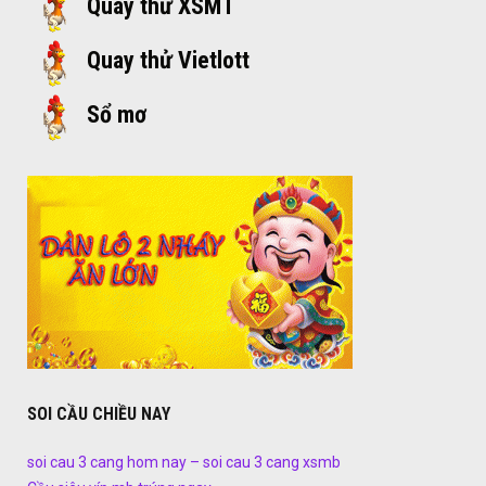
Quay thử XSMT
Quay thử Vietlott
Sổ mơ
SOI CẦU CHIỀU NAY
soi cau 3 cang hom nay – soi cau 3 cang xsmb