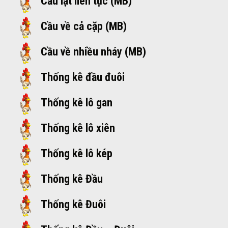
Cầu lật liên tục (MB)
Cầu về cả cặp (MB)
Cầu về nhiều nháy (MB)
Thống kê đầu đuôi
Thống kê lô gan
Thống kê lô xiên
Thống kê lô kép
Thống kê Đầu
Thống kê Đuôi