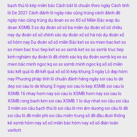
bạch thủ lô kép miền bắc
Cách bắt lô chuẩn theo ngày
Cách tính
lô De 2021
Cách đánh lô ngày nào cũng trúng
cách đánh đề
ngày nào cũng trúng
du doan xo so Xổ số Miền Bắc wap
du
doan XSMB 3 so
dự đoán xổ số ba miền
dự đoán xổ số chiều
nay
dự đoán xổ số chính xác
dự đoán xổ số hà nội
dự đoán xổ
số hôm nay
Dự đoán xổ số miền Bắc
ket xo so mien bac
ket xo
so mien bac truc tiep
ket xo so xsmb
ket xo so xsmb truc tiep
kinh nghiệm dự đoán lô đề chính xác
kq dự đoán xsmb
kq xo so
mien bắc minh ngoc
kq xo so xsmb minh ngoc
kq xổ số miền
bắc
kết quả lô đề
kết quả xổ số
lô kép khung 3 ngày
Lô đẹp hôm
nay
Phương pháp tính lô chuẩn đánh hàng ngày
soi cau lo de
dep
soi cau lo de khung 3 ngay
soi cau lo kep XSMB
soi cau lo
XSMB 16 nhay hom nay
soi cau lo XSMB hom nay
soi cau lo
XSMB rong bach kim
soi cau XSMB 1 lo duy nhat
soi cầu
soi cầu
3 miền
soi cầu bạch thủ lô
soi cầu lô mn âm dương
soi cầu lô đề
soi cầu lô đề miễn phí
soi cầu miên trung
số đề đầu đuôi
thống
kê xsmb hôm nay
xổ số miền bắc hôm nay
xổ số điện toán
vietlott