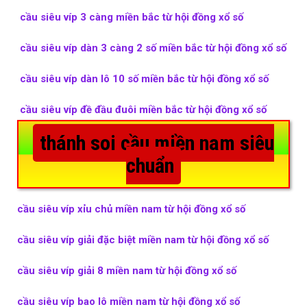
cầu siêu víp 3 càng miền bắc từ hội đồng xổ số
cầu siêu víp dàn 3 càng 2 số miền bắc từ hội đồng xổ số
cầu siêu víp dàn lô 10 số miền bắc từ hội đồng xổ số
cầu siêu víp đề đầu đuôi miền bắc từ hội đồng xổ số
thánh soi cầu miền nam siêu
chuẩn
cầu siêu víp xỉu chủ miền nam từ hội đồng xổ số
cầu siêu víp giải đặc biệt miền nam từ hội đồng xổ số
cầu siêu víp giải 8 miền nam từ hội đồng xổ số
cầu siêu víp bao lô miền nam từ hội đồng xổ số