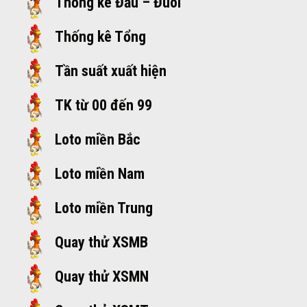
Thống kê Đầu – Đuôi
Thống kê Tổng
Tần suất xuất hiện
TK từ 00 đến 99
Loto miền Bắc
Loto miền Nam
Loto miền Trung
Quay thử XSMB
Quay thử XSMN