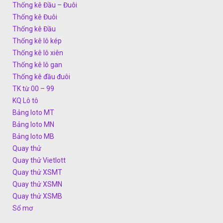
Thống kê Đầu – Đuôi
Thống kê Đuôi
Thống kê Đầu
Thống kê lô kép
Thống kê lô xiên
Thống kê lô gan
Thống kê đầu đuôi
TK từ 00 – 99
KQ Lô tô
Bảng loto MT
Bảng loto MN
Bảng loto MB
Quay thử
Quay thử Vietlott
Quay thử XSMT
Quay thử XSMN
Quay thử XSMB
Sổ mơ