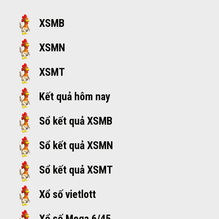
XSMB
XSMN
XSMT
Kết quả hôm nay
Sổ kết quả XSMB
Sổ kết quả XSMN
Sổ kết quả XSMT
Xổ số vietlott
Xổ số Mega 6/45