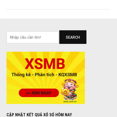
siêu
víp
song
thủ
đề
miền
SEARCH
bắc
trúng
ngay
tối
nay"
CẬP NHẬT KẾT QUẢ XỔ SỐ HÔM NAY