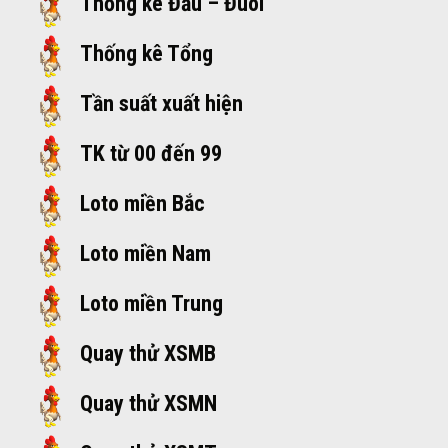
Thống kê Đầu – Đuôi
Thống kê Tổng
Tần suất xuất hiện
TK từ 00 đến 99
Loto miền Bắc
Loto miền Nam
Loto miền Trung
Quay thử XSMB
Quay thử XSMN