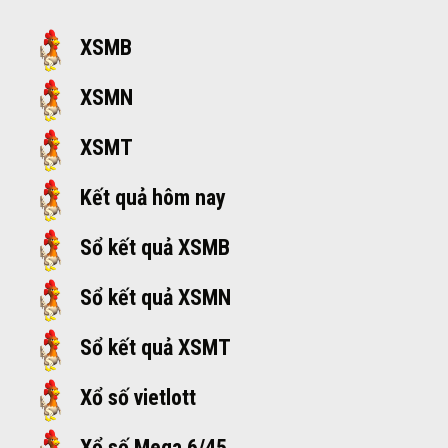
XSMB
XSMN
XSMT
Kết quả hôm nay
Sổ kết quả XSMB
Sổ kết quả XSMN
Sổ kết quả XSMT
Xổ số vietlott
Xổ số Mega 6/45