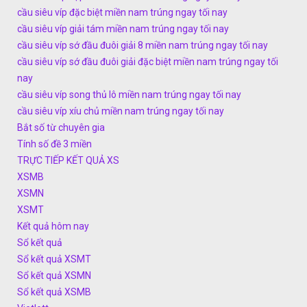
cầu siêu víp đặc biệt miền nam trúng ngay tối nay
cầu siêu víp giải tám miền nam trúng ngay tối nay
cầu siêu víp sớ đầu đuôi giải 8 miền nam trúng ngay tối nay
cầu siêu víp sớ đầu đuôi giải đặc biệt miền nam trúng ngay tối
nay
cầu siêu víp song thủ lô miền nam trúng ngay tối nay
cầu siêu víp xíu chủ miền nam trúng ngay tối nay
Bắt số từ chuyên gia
Tính số đề 3 miền
TRỰC TIẾP KẾT QUẢ XS
XSMB
XSMN
XSMT
Kết quả hôm nay
Sổ kết quả
Sổ kết quả XSMT
Sổ kết quả XSMN
Sổ kết quả XSMB