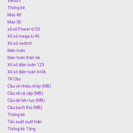
Vietlott
Thống kê
Max 4D
Max 3D
xổ số Power 6/55
Xổ số mega 6/45
Xổ số vietlott
Điện toán
Điện toán thần tài
Xổ số điện toán 123
Xổ số điện toán 6×36
TK Cầu
Cầu về nhiều nháy (MB)
Cầu về cả cặp (MB)
Cầu lật liên tục (MB)
Cầu bạch thủ (MB)
Thống kê
Tần suất xuất hiện
Thống kê Tổng