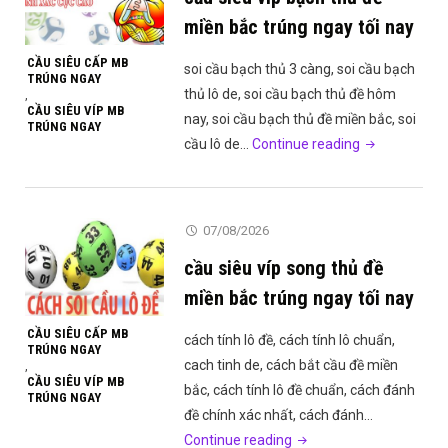
miền bắc trúng ngay tối nay
CẦU SIÊU CẤP MB
soi cầu bạch thủ 3 càng, soi cầu bạch
TRÚNG NGAY
thủ lô de, soi cầu bạch thủ đề hôm
,
CẦU SIÊU VÍP MB
nay, soi cầu bạch thủ đề miền bắc, soi
TRÚNG NGAY
"cầu
cầu lô de…
Continue reading
siêu
víp
bạch
07/08/2026
thủ
cầu siêu víp song thủ đề
đề
miền
miền bắc trúng ngay tối nay
bắc
CẦU SIÊU CẤP MB
cách tính lô đề, cách tính lô chuẩn,
trúng
TRÚNG NGAY
cach tinh de, cách bắt cầu đề miền
,
ngay
CẦU SIÊU VÍP MB
bắc, cách tính lô đề chuẩn, cách đánh
tối
TRÚNG NGAY
đề chính xác nhất, cách đánh…
nay"
"cầu
Continue reading