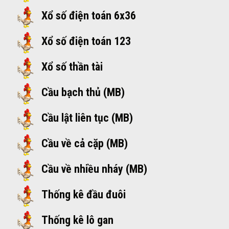
Xổ số điện toán 6x36
Xổ số điện toán 123
Xổ số thần tài
Cầu bạch thủ (MB)
Cầu lật liên tục (MB)
Cầu về cả cặp (MB)
Cầu về nhiều nháy (MB)
Thống kê đầu đuôi
Thống kê lô gan