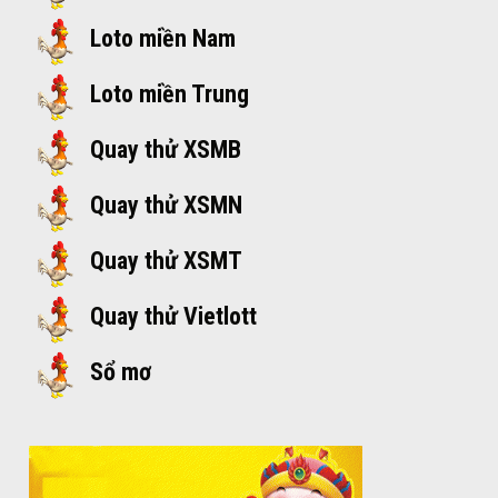
Loto miền Nam
Loto miền Trung
Quay thử XSMB
Quay thử XSMN
Quay thử XSMT
Quay thử Vietlott
Sổ mơ