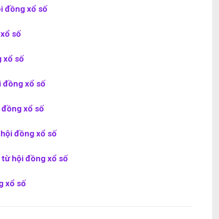
ội đồng xổ số
 xổ số
g xổ số
i đồng xổ số
i đồng xổ số
 hội đồng xổ số
 từ hội đồng xổ số
g xổ số