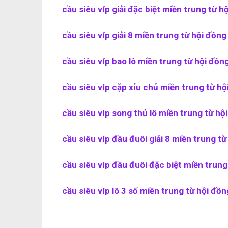
cầu siêu víp giải đặc biệt miền trung từ h
cầu siêu víp giải 8 miền trung từ hội đồng
cầu siêu víp bao lô miền trung từ hội đồn
cầu siêu víp cặp xỉu chủ miền trung từ hộ
cầu siêu víp song thủ lô miền trung từ hộ
cầu siêu víp đầu đuôi giải 8 miền trung từ
cầu siêu víp đầu đuôi đặc biệt miền trung
cầu siêu víp lô 3 số miền trung từ hội đồn