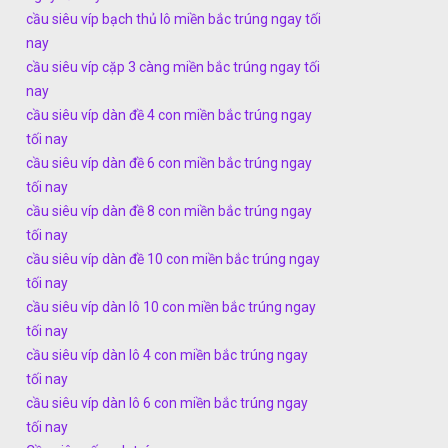
cầu siêu víp bạch thủ lô miền bắc trúng ngay tối
nay
cầu siêu víp cặp 3 càng miền bắc trúng ngay tối
nay
cầu siêu víp dàn đề 4 con miền bắc trúng ngay
tối nay
cầu siêu víp dàn đề 6 con miền bắc trúng ngay
tối nay
cầu siêu víp dàn đề 8 con miền bắc trúng ngay
tối nay
cầu siêu víp dàn đề 10 con miền bắc trúng ngay
tối nay
cầu siêu víp dàn lô 10 con miền bắc trúng ngay
tối nay
cầu siêu víp dàn lô 4 con miền bắc trúng ngay
tối nay
cầu siêu víp dàn lô 6 con miền bắc trúng ngay
tối nay