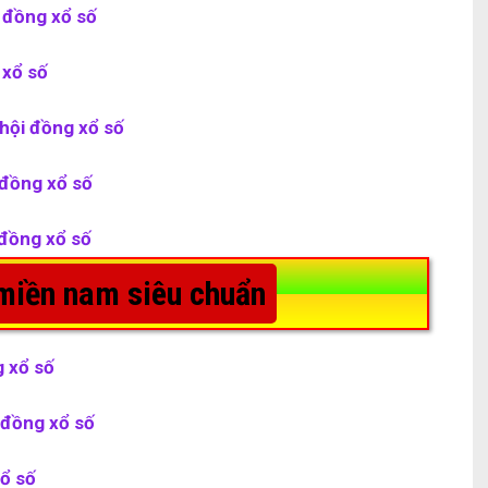
i đồng xổ số
 xổ số
 hội đồng xổ số
 đồng xổ số
 đồng xổ số
 miền nam siêu chuẩn
g xổ số
i đồng xổ số
xổ số