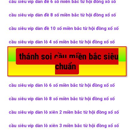
cầu siêu víp dàn đề 6 số miền bắc từ hội đồng xổ số
cầu siêu víp dàn đề 8 số miền bắc từ hội đồng xổ số
cầu siêu víp dàn đề 10 số miền bắc từ hội đồng xổ số
cầu siêu víp dàn lô 4 số miền bắc từ hội đồng xổ số
thánh soi cầu miền bắc siêu
chuẩn
cầu siêu víp dàn lô 6 số miền bắc từ hội đồng xổ số
cầu siêu víp dàn lô 8 số miền bắc từ hội đồng xổ số
cầu siêu víp dàn lô xiên 2 miền bắc từ hội đồng xổ số
cầu siêu víp dàn lô xiên 3 miền bắc từ hội đồng xổ số