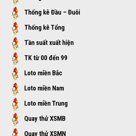
Thống kê Đầu – Đuôi
Thống kê Tổng
Tần suất xuất hiện
TK từ 00 đến 99
Loto miền Bắc
Loto miền Nam
Loto miền Trung
Quay thử XSMB
Quay thử XSMN