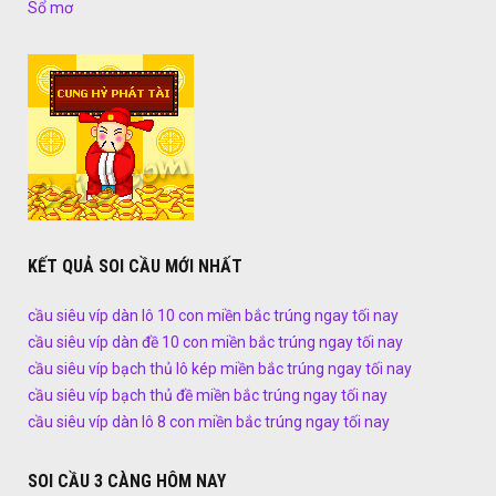
Sổ mơ
KẾT QUẢ SOI CẦU MỚI NHẤT
cầu siêu víp dàn lô 10 con miền bắc trúng ngay tối nay
cầu siêu víp dàn đề 10 con miền bắc trúng ngay tối nay
cầu siêu víp bạch thủ lô kép miền bắc trúng ngay tối nay
cầu siêu víp bạch thủ đề miền bắc trúng ngay tối nay
cầu siêu víp dàn lô 8 con miền bắc trúng ngay tối nay
SOI CẦU 3 CÀNG HÔM NAY