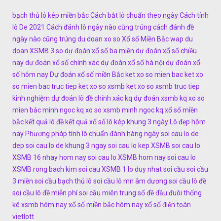
bạch thủ lô kép miền bắc
Cách bắt lô chuẩn theo ngày
Cách tính
lô De 2021
Cách đánh lô ngày nào cũng trúng
cách đánh đề
ngày nào cũng trúng
du doan xo so Xổ số Miền Bắc wap
du
doan XSMB 3 so
dự đoán xổ số ba miền
dự đoán xổ số chiều
nay
dự đoán xổ số chính xác
dự đoán xổ số hà nội
dự đoán xổ
số hôm nay
Dự đoán xổ số miền Bắc
ket xo so mien bac
ket xo
so mien bac truc tiep
ket xo so xsmb
ket xo so xsmb truc tiep
kinh nghiệm dự đoán lô đề chính xác
kq dự đoán xsmb
kq xo so
mien bắc minh ngoc
kq xo so xsmb minh ngoc
kq xổ số miền
bắc
kết quả lô đề
kết quả xổ số
lô kép khung 3 ngày
Lô đẹp hôm
nay
Phương pháp tính lô chuẩn đánh hàng ngày
soi cau lo de
dep
soi cau lo de khung 3 ngay
soi cau lo kep XSMB
soi cau lo
XSMB 16 nhay hom nay
soi cau lo XSMB hom nay
soi cau lo
XSMB rong bach kim
soi cau XSMB 1 lo duy nhat
soi cầu
soi cầu
3 miền
soi cầu bạch thủ lô
soi cầu lô mn âm dương
soi cầu lô đề
soi cầu lô đề miễn phí
soi cầu miên trung
số đề đầu đuôi
thống
kê xsmb hôm nay
xổ số miền bắc hôm nay
xổ số điện toán
vietlott