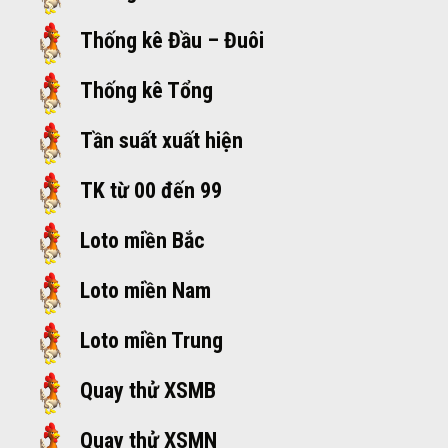
Thống kê Đầu – Đuôi
Thống kê Tổng
Tần suất xuất hiện
TK từ 00 đến 99
Loto miền Bắc
Loto miền Nam
Loto miền Trung
Quay thử XSMB
Quay thử XSMN