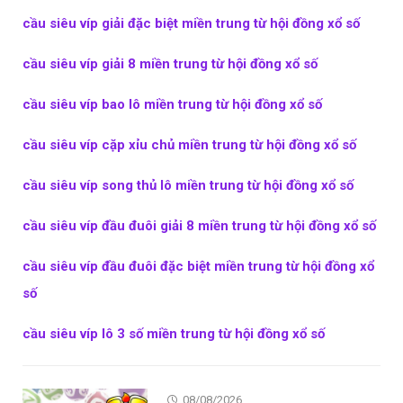
cầu siêu víp giải đặc biệt miền trung từ hội đồng xổ số
cầu siêu víp giải 8 miền trung từ hội đồng xổ số
cầu siêu víp bao lô miền trung từ hội đồng xổ số
cầu siêu víp cặp xỉu chủ miền trung từ hội đồng xổ số
cầu siêu víp song thủ lô miền trung từ hội đồng xổ số
cầu siêu víp đầu đuôi giải 8 miền trung từ hội đồng xổ số
cầu siêu víp đầu đuôi đặc biệt miền trung từ hội đồng xổ
số
cầu siêu víp lô 3 số miền trung từ hội đồng xổ số
08/08/2026