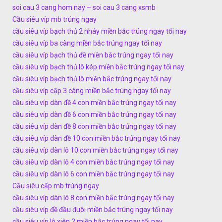
soi cau 3 cang hom nay – soi cau 3 cang xsmb
Cầu siêu víp mb trúng ngay
cầu siêu víp bạch thủ 2 nháy miền bắc trúng ngay tối nay
cầu siêu víp ba càng miền bắc trúng ngay tối nay
cầu siêu víp bạch thủ đề miền bắc trúng ngay tối nay
cầu siêu víp bạch thủ lô kép miền bắc trúng ngay tối nay
cầu siêu víp bạch thủ lô miền bắc trúng ngay tối nay
cầu siêu víp cặp 3 càng miền bắc trúng ngay tối nay
cầu siêu víp dàn đề 4 con miền bắc trúng ngay tối nay
cầu siêu víp dàn đề 6 con miền bắc trúng ngay tối nay
cầu siêu víp dàn đề 8 con miền bắc trúng ngay tối nay
cầu siêu víp dàn đề 10 con miền bắc trúng ngay tối nay
cầu siêu víp dàn lô 10 con miền bắc trúng ngay tối nay
cầu siêu víp dàn lô 4 con miền bắc trúng ngay tối nay
cầu siêu víp dàn lô 6 con miền bắc trúng ngay tối nay
Cầu siêu cấp mb trúng ngay
cầu siêu víp dàn lô 8 con miền bắc trúng ngay tối nay
cầu siêu víp đề đầu đuôi miền bắc trúng ngay tối nay
cầu siêu víp lô xiên 2 miền bắc trúng ngay tối nay