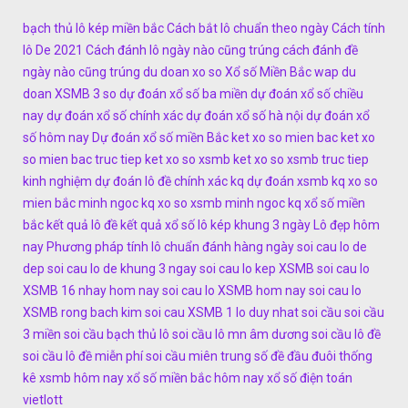
bạch thủ lô kép miền bắc
Cách bắt lô chuẩn theo ngày
Cách tính
lô De 2021
Cách đánh lô ngày nào cũng trúng
cách đánh đề
ngày nào cũng trúng
du doan xo so Xổ số Miền Bắc wap
du
doan XSMB 3 so
dự đoán xổ số ba miền
dự đoán xổ số chiều
nay
dự đoán xổ số chính xác
dự đoán xổ số hà nội
dự đoán xổ
số hôm nay
Dự đoán xổ số miền Bắc
ket xo so mien bac
ket xo
so mien bac truc tiep
ket xo so xsmb
ket xo so xsmb truc tiep
kinh nghiệm dự đoán lô đề chính xác
kq dự đoán xsmb
kq xo so
mien bắc minh ngoc
kq xo so xsmb minh ngoc
kq xổ số miền
bắc
kết quả lô đề
kết quả xổ số
lô kép khung 3 ngày
Lô đẹp hôm
nay
Phương pháp tính lô chuẩn đánh hàng ngày
soi cau lo de
dep
soi cau lo de khung 3 ngay
soi cau lo kep XSMB
soi cau lo
XSMB 16 nhay hom nay
soi cau lo XSMB hom nay
soi cau lo
XSMB rong bach kim
soi cau XSMB 1 lo duy nhat
soi cầu
soi cầu
3 miền
soi cầu bạch thủ lô
soi cầu lô mn âm dương
soi cầu lô đề
soi cầu lô đề miễn phí
soi cầu miên trung
số đề đầu đuôi
thống
kê xsmb hôm nay
xổ số miền bắc hôm nay
xổ số điện toán
vietlott