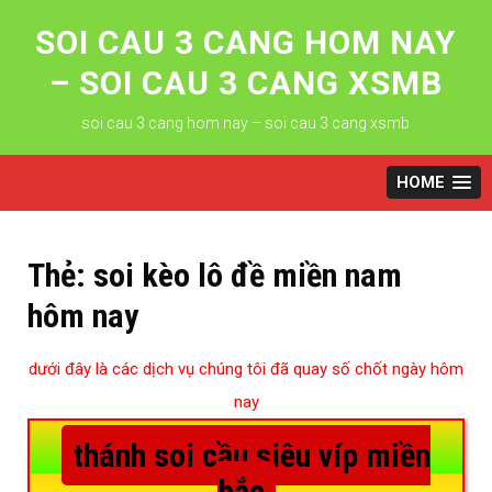
Skip
to
SOI CAU 3 CANG HOM NAY
content
– SOI CAU 3 CANG XSMB
soi cau 3 cang hom nay – soi cau 3 cang xsmb
HOME
Thẻ:
soi kèo lô đề miền nam
hôm nay
dưới đây là các dịch vụ chúng tôi đã quay số chốt ngày hôm
nay
thánh soi cầu siêu víp miền
bắc