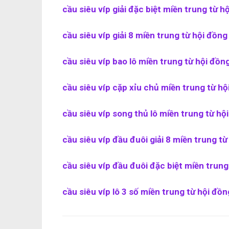
cầu siêu víp giải đặc biệt miền trung từ h
cầu siêu víp giải 8 miền trung từ hội đồng
cầu siêu víp bao lô miền trung từ hội đồn
cầu siêu víp cặp xỉu chủ miền trung từ hộ
cầu siêu víp song thủ lô miền trung từ hộ
cầu siêu víp đầu đuôi giải 8 miền trung từ
cầu siêu víp đầu đuôi đặc biệt miền trung
cầu siêu víp lô 3 số miền trung từ hội đồn