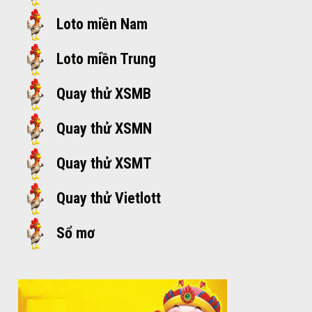
Loto miền Nam
Loto miền Trung
Quay thử XSMB
Quay thử XSMN
Quay thử XSMT
Quay thử Vietlott
Sổ mơ