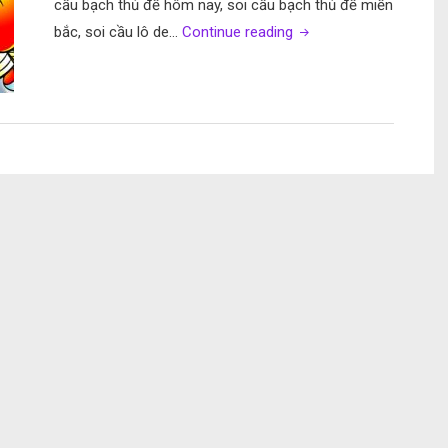
ngay
cầu bạch thủ đề hôm nay, soi cầu bạch thủ đề miền
tối
"cầu
bắc, soi cầu lô de…
Continue reading
nay"
siêu
víp
bạch
thủ
đề
miền
bắc
trúng
ngay
tối
nay"