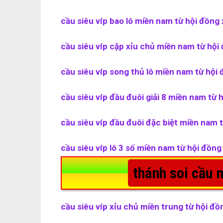
cầu siêu víp bao lô miền nam từ hội đồng 
cầu siêu víp cặp xỉu chủ miền nam từ hội
cầu siêu víp song thủ lô miền nam từ hội
cầu siêu víp đầu đuôi giải 8 miền nam từ 
cầu siêu víp đầu đuôi đặc biệt miền nam 
cầu siêu víp lô 3 số miền nam từ hội đồng
thánh soi cầu 
cầu siêu víp xỉu chủ miền trung từ hội đồ