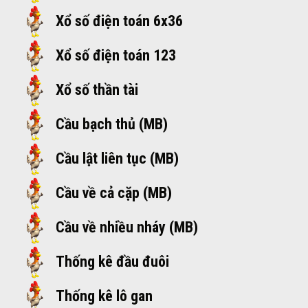
Xổ số điện toán 6x36
Xổ số điện toán 123
Xổ số thần tài
Cầu bạch thủ (MB)
Cầu lật liên tục (MB)
Cầu về cả cặp (MB)
Cầu về nhiều nháy (MB)
Thống kê đầu đuôi
Thống kê lô gan