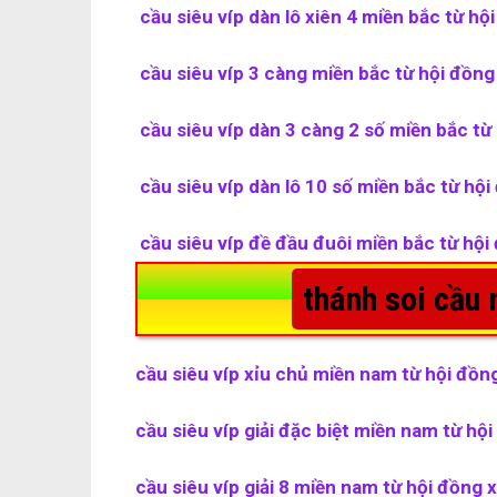
cầu siêu víp dàn lô xiên 4 miền bắc từ hộ
cầu siêu víp 3 càng miền bắc từ hội đồng
cầu siêu víp dàn 3 càng 2 số miền bắc từ
cầu siêu víp dàn lô 10 số miền bắc từ hội
cầu siêu víp đề đầu đuôi miền bắc từ hội
thánh soi cầu
cầu siêu víp xỉu chủ miền nam từ hội đồn
cầu siêu víp giải đặc biệt miền nam từ hộ
cầu siêu víp giải 8 miền nam từ hội đồng 