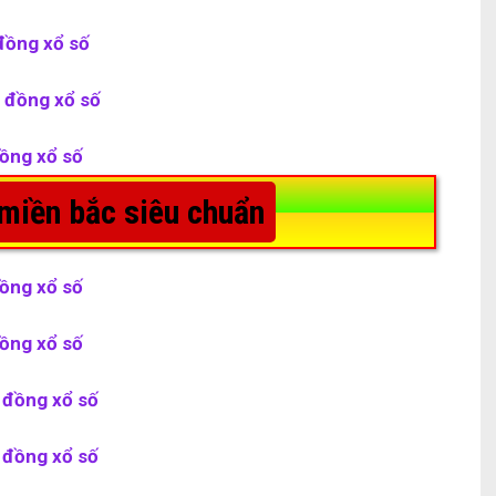
 đồng xổ số
i đồng xổ số
đồng xổ số
 miền bắc siêu chuẩn
đồng xổ số
đồng xổ số
i đồng xổ số
i đồng xổ số