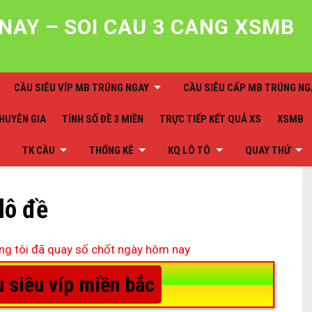
Skip
to
NAY – SOI CAU 3 CANG XSMB
content
CẦU SIÊU VÍP MB TRÚNG NGAY
CẦU SIÊU CẤP MB TRÚNG NG
HUYÊN GIA
TÍNH SỐ ĐỀ 3 MIỀN
TRỰC TIẾP KẾT QUẢ XS
XSMB
TK CẦU
THỐNG KÊ
KQ LÔ TÔ
QUAY THỬ
lô đề
úng tôi đã quay số chốt ngày hôm nay
u siêu víp miền bắc