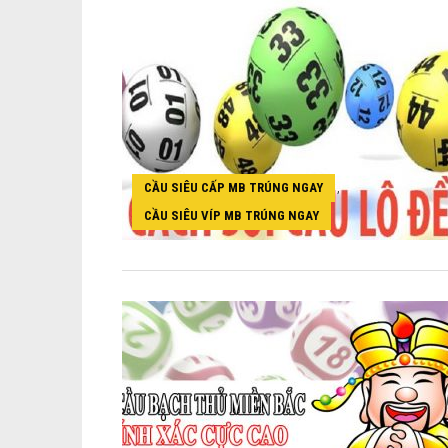
CẦU SIÊU CẤP MB TRÚNG NGAY
,
CẦU SIÊU VÍP MB TRÚNG NGAY