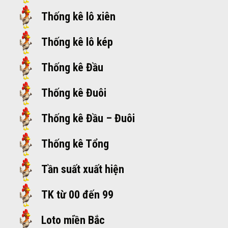
Thống kê lô xiên
Thống kê lô kép
Thống kê Đầu
Thống kê Đuôi
Thống kê Đầu – Đuôi
Thống kê Tổng
Tần suất xuất hiện
TK từ 00 đến 99
Loto miền Bắc