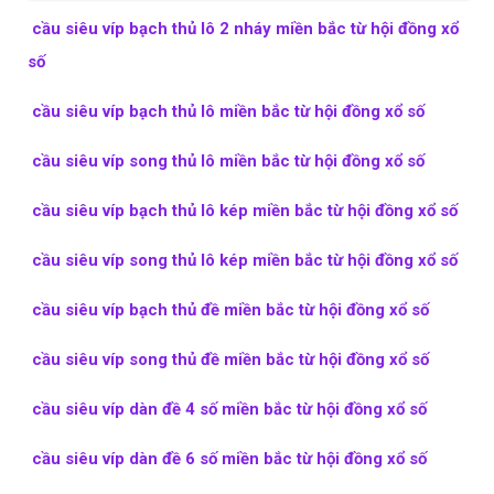
cầu siêu víp bạch thủ lô 2 nháy miền bắc từ hội đồng xổ
số
cầu siêu víp bạch thủ lô miền bắc từ hội đồng xổ số
cầu siêu víp song thủ lô miền bắc từ hội đồng xổ số
cầu siêu víp bạch thủ lô kép miền bắc từ hội đồng xổ số
cầu siêu víp song thủ lô kép miền bắc từ hội đồng xổ số
cầu siêu víp bạch thủ đề miền bắc từ hội đồng xổ số
cầu siêu víp song thủ đề miền bắc từ hội đồng xổ số
cầu siêu víp dàn đề 4 số miền bắc từ hội đồng xổ số
cầu siêu víp dàn đề 6 số miền bắc từ hội đồng xổ số