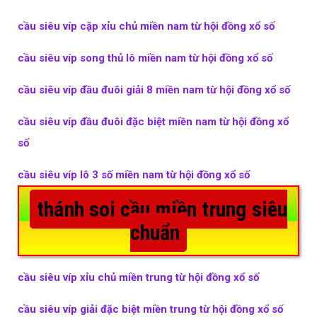
cầu siêu víp cặp xỉu chủ miền nam từ hội đồng xổ số
cầu siêu víp song thủ lô miền nam từ hội đồng xổ số
cầu siêu víp đầu đuôi giải 8 miền nam từ hội đồng xổ số
cầu siêu víp đầu đuôi đặc biệt miền nam từ hội đồng xổ
số
cầu siêu víp lô 3 số miền nam từ hội đồng xổ số
thánh soi cầu miền trung siêu
chuẩn
cầu siêu víp xỉu chủ miền trung từ hội đồng xổ số
cầu siêu víp giải đặc biệt miền trung từ hội đồng xổ số