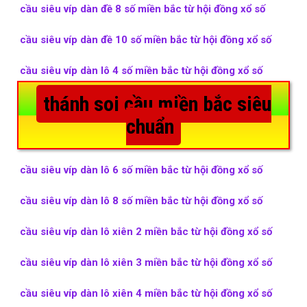
cầu siêu víp dàn đề 8 số miền bắc từ hội đồng xổ số
cầu siêu víp dàn đề 10 số miền bắc từ hội đồng xổ số
cầu siêu víp dàn lô 4 số miền bắc từ hội đồng xổ số
thánh soi cầu miền bắc siêu
chuẩn
cầu siêu víp dàn lô 6 số miền bắc từ hội đồng xổ số
cầu siêu víp dàn lô 8 số miền bắc từ hội đồng xổ số
cầu siêu víp dàn lô xiên 2 miền bắc từ hội đồng xổ số
cầu siêu víp dàn lô xiên 3 miền bắc từ hội đồng xổ số
cầu siêu víp dàn lô xiên 4 miền bắc từ hội đồng xổ số