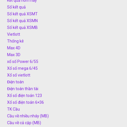
Kết quả hôm nay
Sổ kết quả
Sổ kết quả XSMT
Sổ kết quả XSMN
Sổ kết quả XSMB
Vietlott
Thống kê
Max 4D
Max 3D
xổ số Power 6/55
Xổ số mega 6/45
Xổ số vietlott
Điện toán
Điện toán thần tài
Xổ số điện toán 123
Xổ số điện toán 6×36
TK Cầu
Cầu về nhiều nháy (MB)
Cầu về cả cặp (MB)