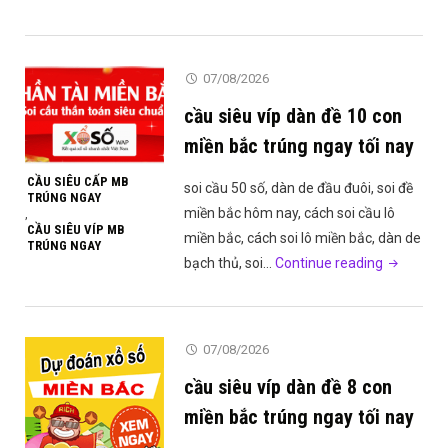
siêu
víp
đề
07/08/2026
đầu
cầu siêu víp dàn đề 10 con
đuôi
miền
miền bắc trúng ngay tối nay
bắc
CẦU SIÊU CẤP MB
soi cầu 50 số, dàn de đầu đuôi, soi đề
trúng
TRÚNG NGAY
miền bắc hôm nay, cách soi cầu lô
,
ngay
CẦU SIÊU VÍP MB
miền bắc, cách soi lô miền bắc, dàn de
tối
TRÚNG NGAY
"cầu
bạch thủ, soi…
Continue reading
nay"
siêu
víp
dàn
07/08/2026
đề
cầu siêu víp dàn đề 8 con
10
con
miền bắc trúng ngay tối nay
miền