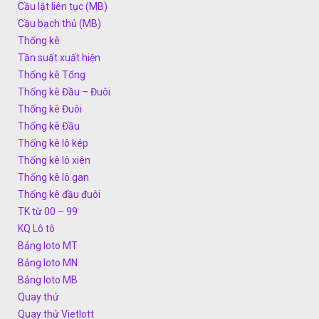
Cầu lật liên tục (MB)
Cầu bạch thủ (MB)
Thống kê
Tần suất xuất hiện
Thống kê Tổng
Thống kê Đầu – Đuôi
Thống kê Đuôi
Thống kê Đầu
Thống kê lô kép
Thống kê lô xiên
Thống kê lô gan
Thống kê đầu đuôi
TK từ 00 – 99
KQ Lô tô
Bảng loto MT
Bảng loto MN
Bảng loto MB
Quay thử
Quay thử Vietlott