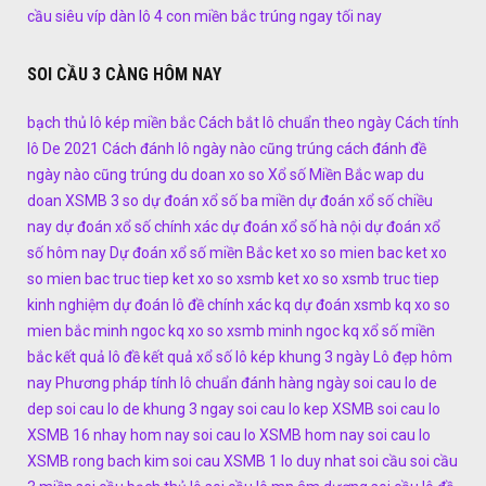
cầu siêu víp dàn lô 4 con miền bắc trúng ngay tối nay
SOI CẦU 3 CÀNG HÔM NAY
bạch thủ lô kép miền bắc
Cách bắt lô chuẩn theo ngày
Cách tính
lô De 2021
Cách đánh lô ngày nào cũng trúng
cách đánh đề
ngày nào cũng trúng
du doan xo so Xổ số Miền Bắc wap
du
doan XSMB 3 so
dự đoán xổ số ba miền
dự đoán xổ số chiều
nay
dự đoán xổ số chính xác
dự đoán xổ số hà nội
dự đoán xổ
số hôm nay
Dự đoán xổ số miền Bắc
ket xo so mien bac
ket xo
so mien bac truc tiep
ket xo so xsmb
ket xo so xsmb truc tiep
kinh nghiệm dự đoán lô đề chính xác
kq dự đoán xsmb
kq xo so
mien bắc minh ngoc
kq xo so xsmb minh ngoc
kq xổ số miền
bắc
kết quả lô đề
kết quả xổ số
lô kép khung 3 ngày
Lô đẹp hôm
nay
Phương pháp tính lô chuẩn đánh hàng ngày
soi cau lo de
dep
soi cau lo de khung 3 ngay
soi cau lo kep XSMB
soi cau lo
XSMB 16 nhay hom nay
soi cau lo XSMB hom nay
soi cau lo
XSMB rong bach kim
soi cau XSMB 1 lo duy nhat
soi cầu
soi cầu