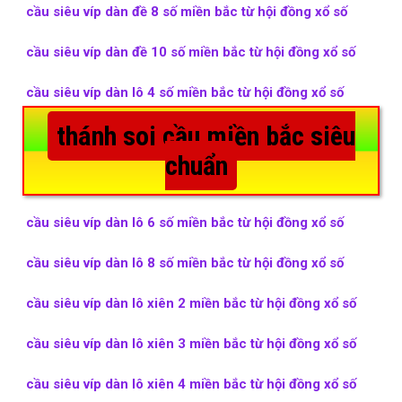
cầu siêu víp dàn đề 8 số miền bắc từ hội đồng xổ số
cầu siêu víp dàn đề 10 số miền bắc từ hội đồng xổ số
cầu siêu víp dàn lô 4 số miền bắc từ hội đồng xổ số
thánh soi cầu miền bắc siêu
chuẩn
cầu siêu víp dàn lô 6 số miền bắc từ hội đồng xổ số
cầu siêu víp dàn lô 8 số miền bắc từ hội đồng xổ số
cầu siêu víp dàn lô xiên 2 miền bắc từ hội đồng xổ số
cầu siêu víp dàn lô xiên 3 miền bắc từ hội đồng xổ số
cầu siêu víp dàn lô xiên 4 miền bắc từ hội đồng xổ số