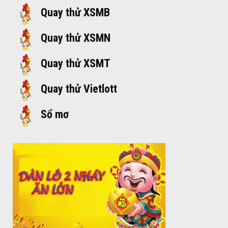
Quay thử XSMB
Quay thử XSMN
Quay thử XSMT
Quay thử Vietlott
Sổ mơ