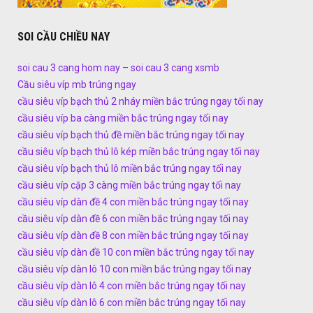
SOI CẦU CHIỀU NAY
soi cau 3 cang hom nay – soi cau 3 cang xsmb
Cầu siêu víp mb trúng ngay
cầu siêu víp bạch thủ 2 nháy miền bắc trúng ngay tối nay
cầu siêu víp ba càng miền bắc trúng ngay tối nay
cầu siêu víp bạch thủ đề miền bắc trúng ngay tối nay
cầu siêu víp bạch thủ lô kép miền bắc trúng ngay tối nay
cầu siêu víp bạch thủ lô miền bắc trúng ngay tối nay
cầu siêu víp cặp 3 càng miền bắc trúng ngay tối nay
cầu siêu víp dàn đề 4 con miền bắc trúng ngay tối nay
cầu siêu víp dàn đề 6 con miền bắc trúng ngay tối nay
cầu siêu víp dàn đề 8 con miền bắc trúng ngay tối nay
cầu siêu víp dàn đề 10 con miền bắc trúng ngay tối nay
cầu siêu víp dàn lô 10 con miền bắc trúng ngay tối nay
cầu siêu víp dàn lô 4 con miền bắc trúng ngay tối nay
cầu siêu víp dàn lô 6 con miền bắc trúng ngay tối nay