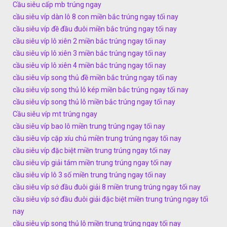
Cầu siêu cấp mb trúng ngay
cầu siêu víp dàn lô 8 con miền bắc trúng ngay tối nay
cầu siêu víp đề đầu đuôi miền bắc trúng ngay tối nay
cầu siêu víp lô xiên 2 miền bắc trúng ngay tối nay
cầu siêu víp lô xiên 3 miền bắc trúng ngay tối nay
cầu siêu víp lô xiên 4 miền bắc trúng ngay tối nay
cầu siêu víp song thủ đề miền bắc trúng ngay tối nay
cầu siêu víp song thủ lô kép miền bắc trúng ngay tối nay
cầu siêu víp song thủ lô miền bắc trúng ngay tối nay
Cầu siêu víp mt trúng ngay
cầu siêu víp bao lô miền trung trúng ngay tối nay
cầu siêu víp cặp xíu chủ miền trung trúng ngay tối nay
cầu siêu víp đặc biệt miền trung trúng ngay tối nay
cầu siêu víp giải tám miền trung trúng ngay tối nay
cầu siêu víp lô 3 số miền trung trúng ngay tối nay
cầu siêu víp sớ đầu đuôi giải 8 miền trung trúng ngay tối nay
cầu siêu víp sớ đầu đuôi giải đặc biệt miền trung trúng ngay tối
nay
cầu siêu víp song thủ lô miền trung trúng ngay tối nay